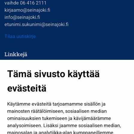
vaihde 06 416 2111
kirjaamo@seinajoki.fi
info@seinajoki.fi
etunimi.sukunimi@seinajoki.fi
Tilaa uutiskirje
Linkkejä
Asuminen ja ympäristö
Tämä sivusto käyttää
Kasvatus ja opetus
evästeitä
Kulttuuri ja liikunta
Hallinto
Käytämme evästeitä tarjoamamme sisällön ja
Työ ja yrittäminen
mainosten räätälöimiseen, sosiaalisen median
Osallistu ja asioi
ominaisuuksien tukemiseen ja kävijämäärämme
analysoimiseen. Lisäksi jaamme sosiaalisen median,
Näytä omat evästeasetukseni
mainosalan ja analytiikka-alan kumppaneillemme