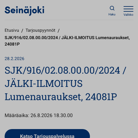
Haku
Valikko
Etusivu
/
Tarjouspyynnöt
/
SJK/916/02.08.00.00/2024 / JÄLKI-ILMOITUS Lumenauraukset,
24081P
28.2.2026
SJK/916/02.08.00.00/2024 /
JÄLKI-ILMOITUS
Lumenauraukset, 24081P
Määräaika: 26.8.2026 18.30.00
Avautuu uuteen välilehteen
Katso Tarjouspalvelussa