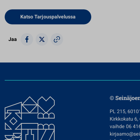
Avautuu uuteen välilehteen
Katso Tarjouspalvelussa
Jaa
© Seinäjoe
PL 215, 6010
Kirkkokatu 6,
vaihde 06 41
kirjaamo@sein