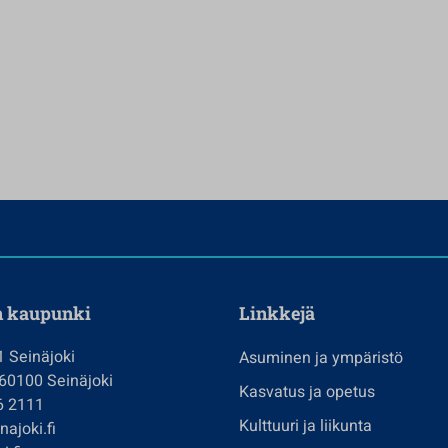
n kaupunki
Linkkejä
1 Seinäjoki
Asuminen ja ympäristö
 60100 Seinäjoki
Kasvatus ja opetus
6 2111
Kulttuuri ja liikunta
ajoki.fi