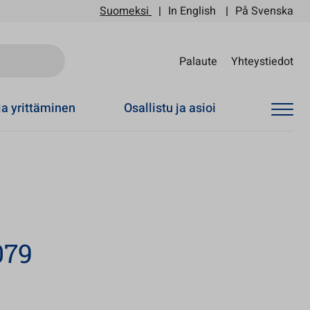
Suomeksi
In English
På Svenska
Sii
Palaute
Yhteystiedot
ja yrittäminen
Osallistu ja asioi
079