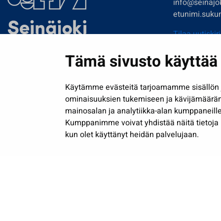
info@seinajok
etunimi.sukun
Tilaa uutiskir
Tämä sivusto käyttää 
Käytämme evästeitä tarjoamamme sisällön j
ominaisuuksien tukemiseen ja kävijämäärä
mainosalan ja analytiikka-alan kumppaneille
Kumppanimme voivat yhdistää näitä tietoja muih
kun olet käyttänyt heidän palvelujaan.