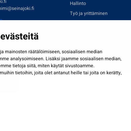
i.fi
Hallinto
imi@seinajoki.fi
Työ ja yrittäminen
je
Osallistu ja asioi
evästeitä
Näytä omat evästeasetuksen
a mainosten räätälöimiseen, sosiaalisen median
mme analysoimiseen. Lisäksi jaamme sosiaalisen median,
Saavutettavuusseloste
| © Seinäjoki 2026
mme tietoja siitä, miten käytät sivustoamme.
in tietoihin, joita olet antanut heille tai joita on kerätty,