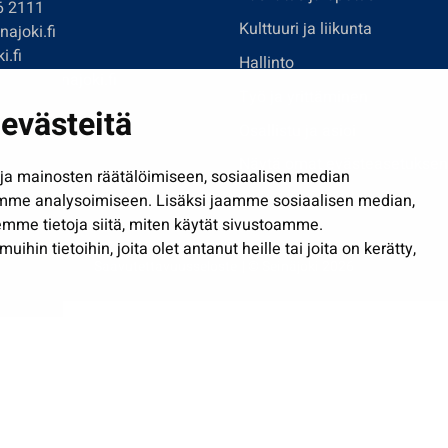
6 2111
Kulttuuri ja liikunta
ajoki.fi
i.fi
Hallinto
imi@seinajoki.fi
Työ ja yrittäminen
evästeitä
je
Osallistu ja asioi
Näytä omat evästeasetuksen
a mainosten räätälöimiseen, sosiaalisen median
mme analysoimiseen. Lisäksi jaamme sosiaalisen median,
mme tietoja siitä, miten käytät sivustoamme.
in tietoihin, joita olet antanut heille tai joita on kerätty,
Saavutettavuusseloste
| © Seinäjoki 2026