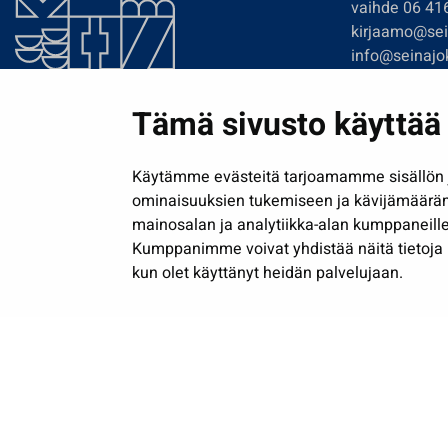
vaihde 06 41
kirjaamo@sein
info@seinajok
etunimi.sukun
Tämä sivusto käyttää 
Tilaa uutiskir
Käytämme evästeitä tarjoamamme sisällön j
ominaisuuksien tukemiseen ja kävijämäärä
mainosalan ja analytiikka-alan kumppaneille
Kumppanimme voivat yhdistää näitä tietoja muih
kun olet käyttänyt heidän palvelujaan.