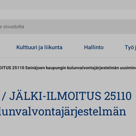
olta
Kulttuuri ja liikunta
Hallinto
Työ 
OITUS 25110 Seinäjoen kaupungin kulunvalvontajärjestelmän uusimi
4 / JÄLKI-ILMOITUS 25110
lunvalvontajärjestelmän