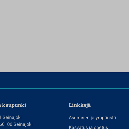
n kaupunki
Linkkejä
1 Seinäjoki
Asuminen ja ympäristö
 60100 Seinäjoki
Kasvatus ja opetus