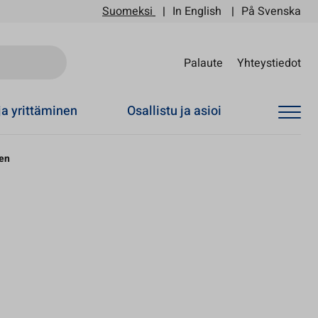
Suomeksi
In English
På Svenska
Sii
Palaute
Yhteystiedot
ja yrittäminen
Osallistu ja asioi
nen