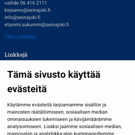
vaihde 06 416 2111
kirjaamo@seinajoki.fi
info@seinajoki.fi
etunimi.sukunimi@seinajoki.fi
Tilaa uutiskirje
Linkkejä
Asuminen ja ympäristö
Tämä sivusto käyttää
Kasvatus ja opetus
evästeitä
Kulttuuri ja liikunta
Hallinto
Käytämme evästeitä tarjoamamme sisällön ja
Työ ja yrittäminen
mainosten räätälöimiseen, sosiaalisen median
Osallistu ja asioi
ominaisuuksien tukemiseen ja kävijämäärämme
analysoimiseen. Lisäksi jaamme sosiaalisen median,
Näytä omat evästeasetukseni
mainosalan ja analytiikka-alan kumppaneillemme