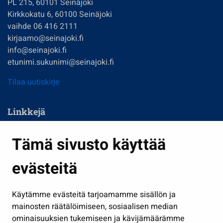
PL 215, 60101 Seinäjoki
Kirkkokatu 6, 60100 Seinäjoki
vaihde 06 416 2111
kirjaamo@seinajoki.fi
info@seinajoki.fi
etunimi.sukunimi@seinajoki.fi
Tilaa uutiskirje
Linkkejä
Asuminen ja ympäristö
Tämä sivusto käyttää
Kasvatus ja opetus
evästeitä
Kulttuuri ja liikunta
Hallinto
Käytämme evästeitä tarjoamamme sisällön ja
Työ ja yrittäminen
mainosten räätälöimiseen, sosiaalisen median
Osallistu ja asioi
ominaisuuksien tukemiseen ja kävijämäärämme