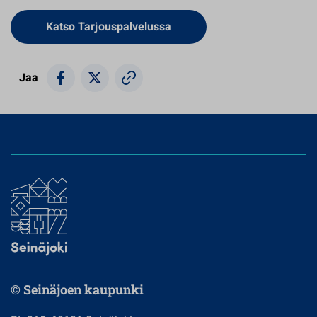
Avautuu uuteen välilehteen
Katso Tarjouspalvelussa
Jaa
© Seinäjoen kaupunki