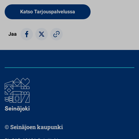
Avautuu uuteen välilehteen
Katso Tarjouspalvelussa
Jaa
© Seinäjoen kaupunki