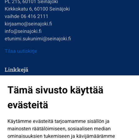
PL 215, 60101 Seinäjoki
Kirkkokatu 6, 60100 Seinäjoki
vaihde 06 416 2111
kirjaamo@seinajoki.fi
info@seinajoki.fi
etunimi.sukunimi@seinajoki.fi
Tilaa uutiskirje
Linkkejä
Asuminen ja ympäristö
Tämä sivusto käyttää
Kasvatus ja opetus
evästeitä
Kulttuuri ja liikunta
Hallinto
Käytämme evästeitä tarjoamamme sisällön ja
Työ ja yrittäminen
mainosten räätälöimiseen, sosiaalisen median
Osallistu ja asioi
ominaisuuksien tukemiseen ja kävijämäärämme