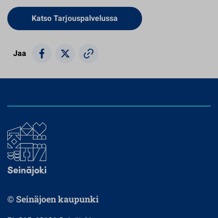
Avautuu uuteen välilehteen
Katso Tarjouspalvelussa
Jaa
© Seinäjoen kaupunki