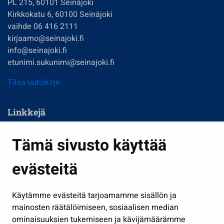
PL 215, 60101 Seinäjoki
Kirkkokatu 6, 60100 Seinäjoki
vaihde 06 416 2111
kirjaamo@seinajoki.fi
info@seinajoki.fi
etunimi.sukunimi@seinajoki.fi
Tilaa uutiskirje
Linkkejä
Asuminen ja ympäristö
Tämä sivusto käyttää
Kasvatus ja opetus
evästeitä
Kulttuuri ja liikunta
Hallinto
Käytämme evästeitä tarjoamamme sisällön ja
Työ ja yrittäminen
mainosten räätälöimiseen, sosiaalisen median
Osallistu ja asioi
ominaisuuksien tukemiseen ja kävijämäärämme