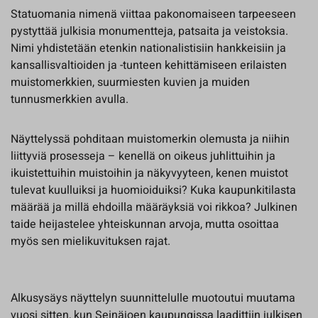
Statuomania nimenä viittaa pakonomaiseen tarpeeseen
pystyttää julkisia monumentteja, patsaita ja veistoksia.
Nimi yhdistetään etenkin nationalistisiin hankkeisiin ja
kansallisvaltioiden ja -tunteen kehittämiseen erilaisten
muistomerkkien, suurmiesten kuvien ja muiden
tunnusmerkkien avulla.
Näyttelyssä pohditaan muistomerkin olemusta ja niihin
liittyviä prosesseja – kenellä on oikeus juhlittuihin ja
ikuistettuihin muistoihin ja näkyvyyteen, kenen muistot
tulevat kuulluiksi ja huomioiduiksi? Kuka kaupunkitilasta
määrää ja millä ehdoilla määräyksiä voi rikkoa? Julkinen
taide heijastelee yhteiskunnan arvoja, mutta osoittaa
myös sen mielikuvituksen rajat.
Alkusysäys näyttelyn suunnittelulle muotoutui muutama
vuosi sitten, kun Seinäjoen kaupungissa laadittiin julkisen