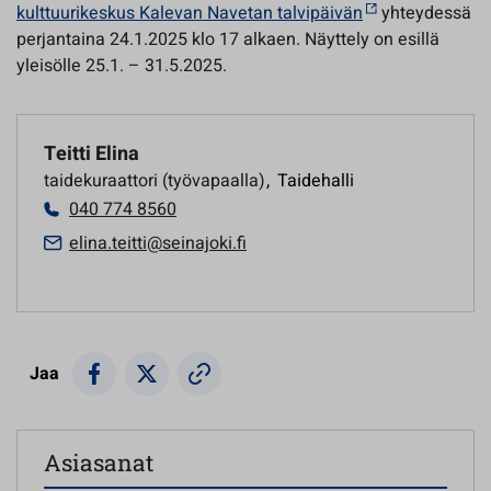
kulttuurikeskus Kalevan Navetan talvipäivän
yhteydessä
perjantaina 24.1.2025 klo 17 alkaen. Näyttely on esillä
yleisölle 25.1. – 31.5.2025.
Teitti Elina
taidekuraattori (työvapaalla)
,
Taidehalli
040 774 8560
elina.teitti@seinajoki.fi
Jaa
Asiasanat