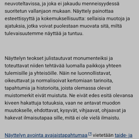
neuvoteltavissa, ja joka ei jakaudu menneisyydessä
suoritetun vallanjaon mukaan. Näyttely painottaa
esteettisyyttä ja kokemuksellisuutta: sellaisia muotoja ja
ajatuksia, jotka voivat puolestaan muovata sitä, miltä
tulevaisuutemme näyttää ja tuntuu.
Näyttelyn teokset julistautuvat monumenteiksi ja
toteuttavat niiden tehtävää luomalla paikkoja yhteen
tulemisille ja yhteisöille. Näin ne luonnollistavat,
oikeuttavat ja normalisoivat kertomiaan tarinoita,
tapahtumia ja historioita, joista olemassa olevat
muistomerkit eivät muistuta. Ne eivät edes esitä olevansa
kiveen hakattuja totuuksia, vaan ne antavat muodon
muutokselle, ehdottavat, kysyvät, vihjaavat, ohjaavat ja
hakevat ilmaisutapaa sille, mitä ei ole vielä ilmaistu.
Näyttelyn avointa avajaistapahtumaa
vietetään
taide- ja