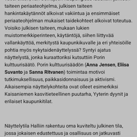
taiteen periaateohjelma, julkisen taiteen
hankintakäytännöt alkoivat vakiintua ja ensimmäiset
periaateohjelman mukaiset taidekohteet alkoivat toteutua.
Voisiko julkisen taiteen, mukaan lukien
muistomerkkiperinteen, käytäntöjä, siihen liittyvää
vallankäyttöä, merkitystä kaupunkikuvalle ja eri yhteisöille
pohtia myös nykytaidenäyttelyssä? Syntyi ajatus
näyttelystä, jonka kuraattoriksi kutsuttiin Porin
kulttuurisäätö. Porin kulttuurisäädön (
Anna Jensen
,
Eliisa
Suvanto
ja
Sanna Ritvanen
) toimintaa motivoi
tutkimuksellisuus, paikkasidonnaisuus ja aktivismi.
Aikaisempia näyttelykohteita ovat olleet esimerkiksi
Kaisaniemen kasvitieteellinen puutarha, Yyterin dyynit ja
erilaiset kaupunkitilat.
Näyttelytila Halliin rakentuu oma kuviteltu julkinen tila,
jossa jokaisen edustettuus ja osallisuus on jatkuvasti