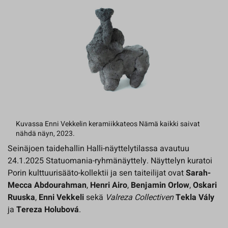
Kuvassa Enni Vekkelin keramiikkateos Nämä kaikki saivat
nähdä näyn, 2023.
Seinäjoen taidehallin Halli-näyttelytilassa avautuu
24.1.2025 Statuomania-ryhmänäyttely. Näyttelyn kuratoi
Porin kulttuurisääto-kollektii ja sen taiteilijat ovat
Sarah-
Mecca Abdourahman
,
Henri Airo
,
Benjamin Orlow
,
Oskari
Ruuska
,
Enni Vekkeli
sekä
Valreza Collectiven
Tekla Vály
ja
Tereza Holubová
.