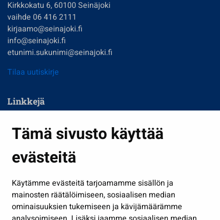
Kirkkokatu 6, 60100 Seinäjoki
vaihde 06 416 2111
kirjaamo@seinajoki.fi
info@seinajoki.fi
etunimi.sukunimi@seinajoki.fi
Tilaa uutiskirje
Linkkejä
Asuminen ja ympäristö
Tämä sivusto käyttää
Kasvatus ja opetus
evästeitä
Kulttuuri ja liikunta
Hallinto
Käytämme evästeitä tarjoamamme sisällön ja
Työ ja yrittäminen
mainosten räätälöimiseen, sosiaalisen median
Osallistu ja asioi
ominaisuuksien tukemiseen ja kävijämäärämme
analysoimiseen. Lisäksi jaamme sosiaalisen median,