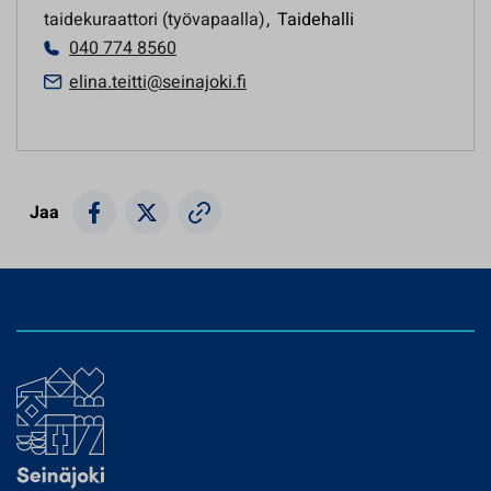
taidekuraattori (työvapaalla)
,
Taidehalli
040 774 8560
elina.teitti@seinajoki.fi
Jaa