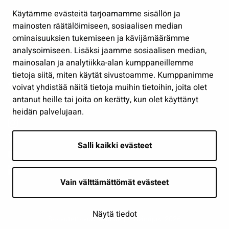
Hallinto
Käytämme evästeitä tarjoamamme sisällön ja
Työ ja yrittäminen
mainosten räätälöimiseen, sosiaalisen median
Osallistu ja asioi
ominaisuuksien tukemiseen ja kävijämäärämme
analysoimiseen. Lisäksi jaamme sosiaalisen median,
Näytä omat evästeasetukseni
mainosalan ja analytiikka-alan kumppaneillemme
tietoja siitä, miten käytät sivustoamme. Kumppanimme
Seuraa meitä
voivat yhdistää näitä tietoja muihin tietoihin, joita olet
antanut heille tai joita on kerätty, kun olet käyttänyt
heidän palvelujaan.
Salli kaikki evästeet
Vain välttämättömät evästeet
Näytä tiedot
Saavutettavuusseloste
| © Seinäjoki 2026