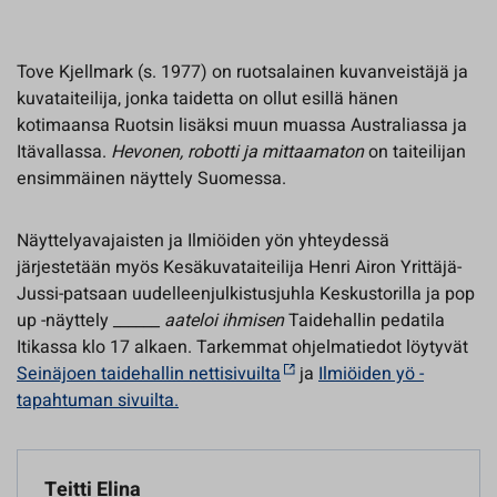
Tove Kjellmark (s. 1977) on ruotsalainen kuvanveistäjä ja
kuvataiteilija, jonka taidetta on ollut esillä hänen
kotimaansa Ruotsin lisäksi muun muassa Australiassa ja
Itävallassa.
Hevonen, robotti ja mittaamaton
on taiteilijan
ensimmäinen näyttely Suomessa.
Näyttelyavajaisten ja Ilmiöiden yön yhteydessä
järjestetään myös Kesäkuvataiteilija Henri Airon Yrittäjä-
Jussi-patsaan uudelleenjulkistusjuhla Keskustorilla ja pop
up -näyttely
______ aateloi ihmisen
Taidehallin pedatila
Itikassa klo 17 alkaen. Tarkemmat ohjelmatiedot löytyvät
Seinäjoen taidehallin nettisivuilta
ja
Ilmiöiden yö -
tapahtuman sivuilta.
Teitti Elina