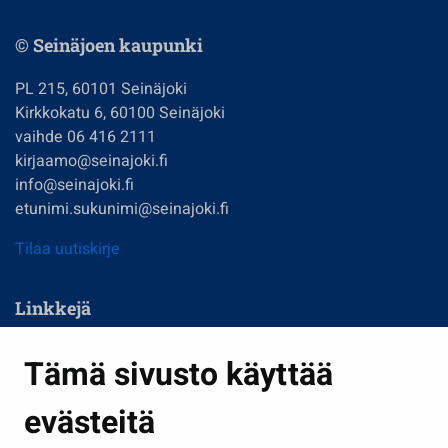
© Seinäjoen kaupunki
PL 215, 60101 Seinäjoki
Kirkkokatu 6, 60100 Seinäjoki
vaihde 06 416 2111
kirjaamo@seinajoki.fi
info@seinajoki.fi
etunimi.sukunimi@seinajoki.fi
Tilaa uutiskirje
Linkkejä
Asuminen ja ympäristö
Tämä sivusto käyttää
Kasvatus ja opetus
evästeitä
Kulttuuri ja liikunta