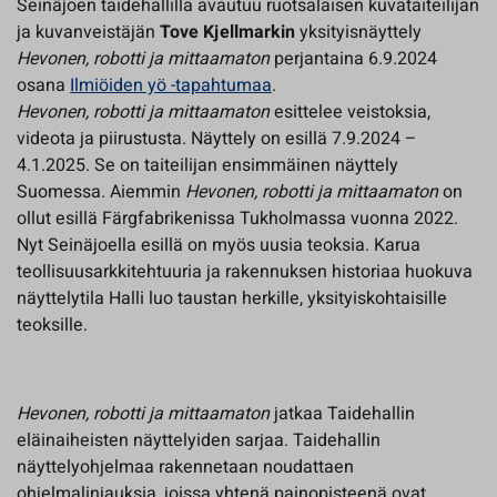
Seinäjoen taidehallilla avautuu ruotsalaisen kuvataiteilijan
ja kuvanveistäjän
Tove Kjellmarkin
yksityisnäyttely
Hevonen, robotti ja mittaamaton
perjantaina 6.9.2024
osana
Ilmiöiden yö -tapahtumaa
.
Hevonen, robotti ja mittaamaton
esittelee veistoksia,
videota ja piirustusta. Näyttely on esillä 7.9.2024 –
4.1.2025. Se on taiteilijan ensimmäinen näyttely
Suomessa. Aiemmin
Hevonen, robotti ja mittaamaton
on
ollut esillä Färgfabrikenissa Tukholmassa vuonna 2022.
Nyt Seinäjoella esillä on myös uusia teoksia. Karua
teollisuusarkkitehtuuria ja rakennuksen historiaa huokuva
näyttelytila Halli luo taustan herkille, yksityiskohtaisille
teoksille.
Hevonen, robotti ja mittaamaton
jatkaa Taidehallin
eläinaiheisten näyttelyiden sarjaa. Taidehallin
näyttelyohjelmaa rakennetaan noudattaen
ohjelmalinjauksia, joissa yhtenä painopisteenä ovat