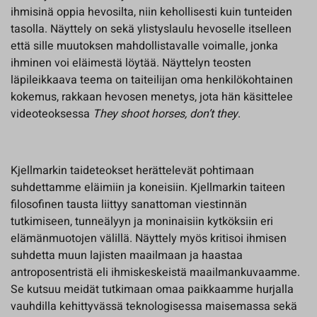
ihmisinä oppia hevosilta, niin kehollisesti kuin tunteiden
tasolla. Näyttely on sekä ylistyslaulu hevoselle itselleen
että sille muutoksen mahdollistavalle voimalle, jonka
ihminen voi eläimestä löytää. Näyttelyn teosten
läpileikkaava teema on taiteilijan oma henkilökohtainen
kokemus, rakkaan hevosen menetys, jota hän käsittelee
videoteoksessa
They shoot horses, don’t they
.
Kjellmarkin taideteokset herättelevät pohtimaan
suhdettamme eläimiin ja koneisiin. Kjellmarkin taiteen
filosofinen tausta liittyy sanattoman viestinnän
tutkimiseen, tunneälyyn ja moninaisiin kytköksiin eri
elämänmuotojen välillä. Näyttely myös kritisoi ihmisen
suhdetta muun lajisten maailmaan ja haastaa
antroposentristä eli ihmiskeskeistä maailmankuvaamme.
Se kutsuu meidät tutkimaan omaa paikkaamme hurjalla
vauhdilla kehittyvässä teknologisessa maisemassa sekä