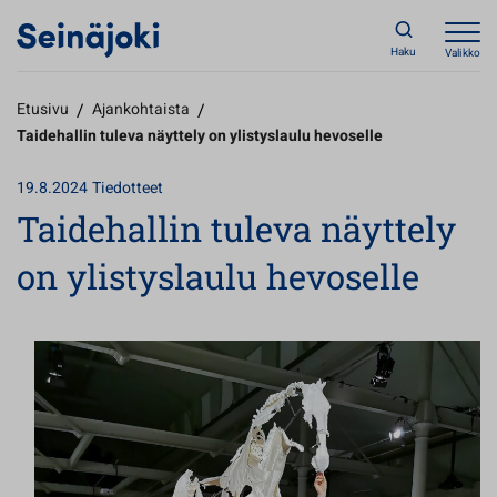
Haku
Valikko
Etusivu
/
Ajankohtaista
/
Taidehallin tuleva näyttely on ylistyslaulu hevoselle
19.8.2024
Tiedotteet
Taidehallin tuleva näyttely
on ylistyslaulu hevoselle