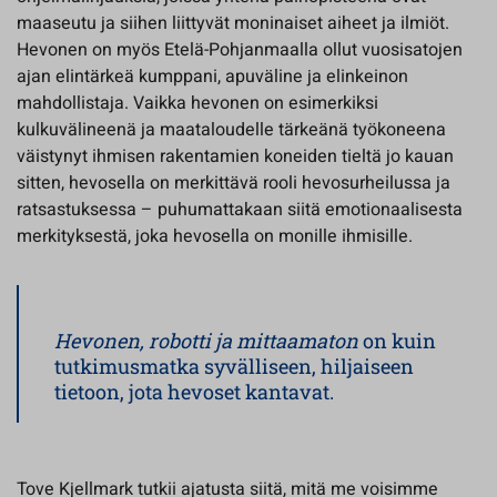
maaseutu ja siihen liittyvät moninaiset aiheet ja ilmiöt.
Hevonen on myös Etelä-Pohjanmaalla ollut vuosisatojen
ajan elintärkeä kumppani, apuväline ja elinkeinon
mahdollistaja. Vaikka hevonen on esimerkiksi
kulkuvälineenä ja maataloudelle tärkeänä työkoneena
väistynyt ihmisen rakentamien koneiden tieltä jo kauan
sitten, hevosella on merkittävä rooli hevosurheilussa ja
ratsastuksessa – puhumattakaan siitä emotionaalisesta
merkityksestä, joka hevosella on monille ihmisille.
Hevonen, robotti ja mittaamaton
on kuin
tutkimusmatka syvälliseen, hiljaiseen
tietoon, jota hevoset kantavat.
Tove Kjellmark tutkii ajatusta siitä, mitä me voisimme