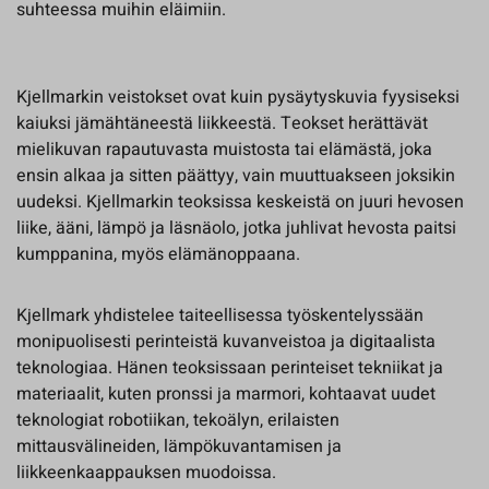
suhteessa muihin eläimiin.
Kjellmarkin veistokset ovat kuin pysäytyskuvia fyysiseksi
kaiuksi jämähtäneestä liikkeestä. Teokset herättävät
mielikuvan rapautuvasta muistosta tai elämästä, joka
ensin alkaa ja sitten päättyy, vain muuttuakseen joksikin
uudeksi. Kjellmarkin teoksissa keskeistä on juuri hevosen
liike, ääni, lämpö ja läsnäolo, jotka juhlivat hevosta paitsi
kumppanina, myös elämänoppaana.
Kjellmark yhdistelee taiteellisessa työskentelyssään
monipuolisesti perinteistä kuvanveistoa ja digitaalista
teknologiaa. Hänen teoksissaan perinteiset tekniikat ja
materiaalit, kuten pronssi ja marmori, kohtaavat uudet
teknologiat robotiikan, tekoälyn, erilaisten
mittausvälineiden, lämpökuvantamisen ja
liikkeenkaappauksen muodoissa.