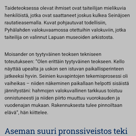
Taideteoksessa olevat ihmiset ovat taiteilijan mielikuvia
henkilöistä, jotka ovat saattaneet joskus kulkea Seinäjoen
rautatieasemalla. Kuvat pohjautuvat todellisiin,
Pyhälahden valokuvaamossa otettuihin valokuviin, jotka
taiteilija on valinnut Lapuan museoiden arkistosta.
Moisander on tyytyväinen teoksen tekniseen
toteutukseen: ”Olen erittäin tyytyväinen teokseen. Kello
näyttää upealta ja uskon sen istuvan paikallisperinteen
jatkeeksi hyvin. Seinien kuvapintojen tekemisprosessi oli
vaiheikas – niiden näkeminen paikallaan helpotti sisäistä
jännitystäni: hahmojen valokuvallinen tarkkuus toistuu
onnistuneesti ja niiden piirto muuttuu vuorokauden ja
vuodenajan mukaan. Rakennuksesta tulee pinnoiltaan
elävä”, hän kiittelee.
Aseman suuri pronssiveistos teki