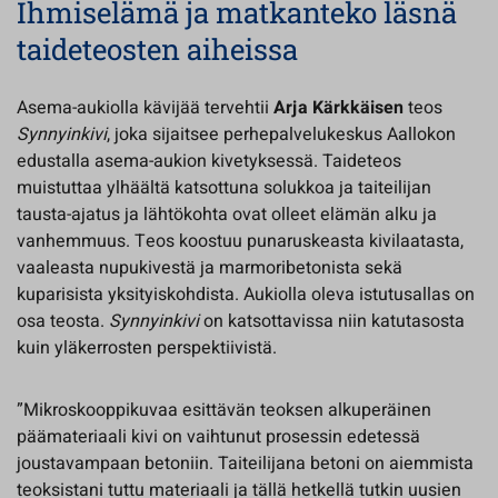
Ihmiselämä ja matkanteko läsnä
taideteosten aiheissa
Asema-aukiolla kävijää tervehtii
Arja Kärkkäisen
teos
Synnyinkivi
, joka sijaitsee perhepalvelukeskus Aallokon
edustalla asema-aukion kivetyksessä. Taideteos
muistuttaa ylhäältä katsottuna solukkoa ja taiteilijan
tausta-ajatus ja lähtökohta ovat olleet elämän alku ja
vanhemmuus. Teos koostuu punaruskeasta kivilaatasta,
vaaleasta nupukivestä ja marmoribetonista sekä
kuparisista yksityiskohdista. Aukiolla oleva istutusallas on
osa teosta.
Synnyinkivi
on katsottavissa niin katutasosta
kuin yläkerrosten perspektiivistä.
”Mikroskooppikuvaa esittävän teoksen alkuperäinen
päämateriaali kivi on vaihtunut prosessin edetessä
joustavampaan betoniin. Taiteilijana betoni on aiemmista
teoksistani tuttu materiaali ja tällä hetkellä tutkin uusien