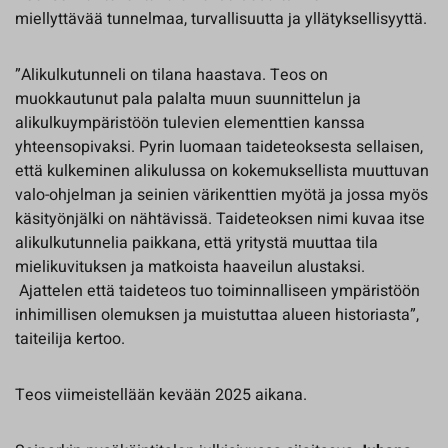
miellyttävää tunnelmaa, turvallisuutta ja yllätyksellisyyttä.
”Alikulkutunneli on tilana haastava. Teos on
muokkautunut pala palalta muun suunnittelun ja
alikulkuympäristöön tulevien elementtien kanssa
yhteensopivaksi. Pyrin luomaan taideteoksesta sellaisen,
että kulkeminen alikulussa on kokemuksellista muuttuvan
valo-ohjelman ja seinien värikenttien myötä ja jossa myös
käsityönjälki on nähtävissä. Taideteoksen nimi kuvaa itse
alikulkutunnelia paikkana, että yritystä muuttaa tila
mielikuvituksen ja matkoista haaveilun alustaksi.
Ajattelen että taideteos tuo toiminnalliseen ympäristöön
inhimillisen olemuksen ja muistuttaa alueen historiasta”,
taiteilija kertoo.
Teos viimeistellään kevään 2025 aikana.