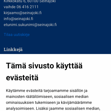
Kirkkokatu 6, 60100 Seinäjoki
vaihde 06 416 2111
kirjaamo@seinajoki.fi
info@seinajoki.fi
etunimi.sukunimi@seinajoki.fi
Tilaa uutiskirje
Linkkejä
Asuminen ja ympäristö
Tämä sivusto käyttää
Kasvatus ja opetus
evästeitä
Kulttuuri ja liikunta
Hallinto
Käytämme evästeitä tarjoamamme sisällön ja
Työ ja yrittäminen
mainosten räätälöimiseen, sosiaalisen median
Osallistu ja asioi
ominaisuuksien tukemiseen ja kävijämäärämme
analysoimiseen. Lisäksi jaamme sosiaalisen median,
Näytä omat evästeasetukseni