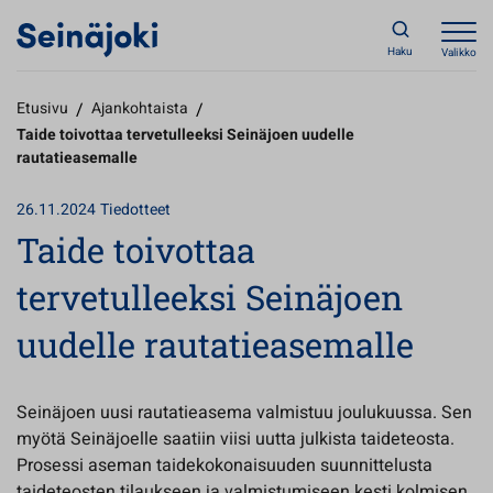
Haku
Valikko
Etusivu
/
Ajankohtaista
/
Taide toivottaa tervetulleeksi Seinäjoen uudelle
rautatieasemalle
26.11.2024
Tiedotteet
Taide toivottaa
tervetulleeksi Seinäjoen
uudelle rautatieasemalle
Seinäjoen uusi rautatieasema valmistuu joulukuussa. Sen
myötä Seinäjoelle saatiin viisi uutta julkista taideteosta.
Prosessi aseman taidekokonaisuuden suunnittelusta
taideteosten tilaukseen ja valmistumiseen kesti kolmisen