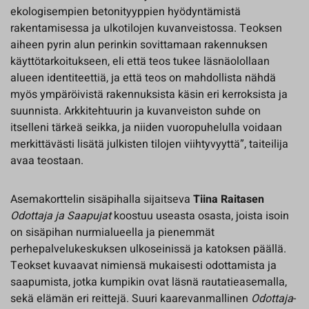
ekologisempien betonityyppien hyödyntämistä
rakentamisessa ja ulkotilojen kuvanveistossa. Teoksen
aiheen pyrin alun perinkin sovittamaan rakennuksen
käyttötarkoitukseen, eli että teos tukee läsnäolollaan
alueen identiteettiä, ja että teos on mahdollista nähdä
myös ympäröivistä rakennuksista käsin eri kerroksista ja
suunnista. Arkkitehtuurin ja kuvanveiston suhde on
itselleni tärkeä seikka, ja niiden vuoropuhelulla voidaan
merkittävästi lisätä julkisten tilojen viihtyvyyttä”, taiteilija
avaa teostaan.
Asemakorttelin sisäpihalla sijaitseva
Tiina Raitasen
Odottaja ja Saapujat
koostuu useasta osasta, joista isoin
on sisäpihan nurmialueella ja pienemmät
perhepalvelukeskuksen ulkoseinissä ja katoksen päällä.
Teokset kuvaavat nimiensä mukaisesti odottamista ja
saapumista, jotka kumpikin ovat läsnä rautatieasemalla,
sekä elämän eri reittejä. Suuri kaarevanmallinen
Odottaja
-