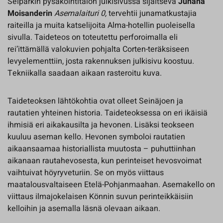
Seiparkin pysäköintitalon julkisivussa sijaitseva
Juhana
Moisanderin
Asemalaituri 0,
tervehtii junamatkustajia
raiteilla ja muita katselijoita Alma-hotellin puoleisella
sivulla. Taideteos on toteutettu perforoimalla eli
rei’ittämällä valokuvien pohjalta Corten-teräksiseen
levyelementtiin, josta rakennuksen julkisivu koostuu.
Tekniikalla saadaan aikaan rasteroitu kuva.
Taideteoksen lähtökohtia ovat olleet Seinäjoen ja
rautatien yhteinen historia. Taideteoksessa on eri ikäisiä
ihmisiä eri aikakausilta ja hevonen. Lisäksi teokseen
kuuluu aseman kello. Hevonen symboloi rautatien
aikaansaamaa historiallista muutosta – puhuttiinhan
aikanaan rautahevosesta, kun perinteiset hevosvoimat
vaihtuivat höyryveturiin. Se on myös viittaus
maatalousvaltaiseen Etelä-Pohjanmaahan. Asemakello on
viittaus ilmajokelaisen Könnin suvun perinteikkäisiin
kelloihin ja asemalla läsnä olevaan aikaan.