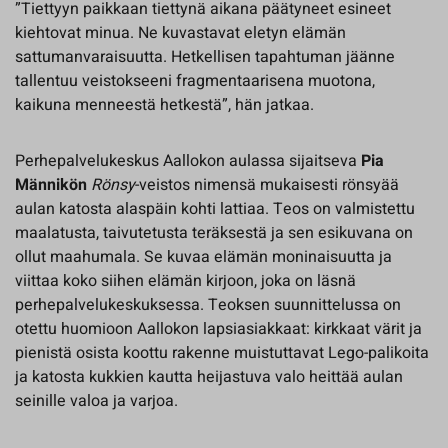
”Tiettyyn paikkaan tiettynä aikana päätyneet esineet
kiehtovat minua. Ne kuvastavat eletyn elämän
sattumanvaraisuutta. Hetkellisen tapahtuman jäänne
tallentuu veistokseeni fragmentaarisena muotona,
kaikuna menneestä hetkestä”, hän jatkaa.
Perhepalvelukeskus Aallokon aulassa sijaitseva
Pia
Männikön
Rönsy
-veistos nimensä mukaisesti rönsyää
aulan katosta alaspäin kohti lattiaa. Teos on valmistettu
maalatusta, taivutetusta teräksestä ja sen esikuvana on
ollut maahumala. Se kuvaa elämän moninaisuutta ja
viittaa koko siihen elämän kirjoon, joka on läsnä
perhepalvelukeskuksessa. Teoksen suunnittelussa on
otettu huomioon Aallokon lapsiasiakkaat: kirkkaat värit ja
pienistä osista koottu rakenne muistuttavat Lego-palikoita
ja katosta kukkien kautta heijastuva valo heittää aulan
seinille valoa ja varjoa.