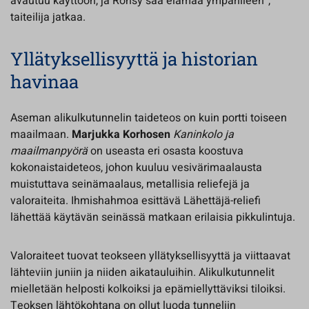
avautuu käyttöön, ja Rönsy saa elämää ympärilleen”,
taiteilija jatkaa.
Yllätyksellisyyttä ja historian
havinaa
Aseman alikulkutunnelin taideteos on kuin portti toiseen
maailmaan.
Marjukka Korhosen
Kaninkolo ja
maailmanpyörä
on useasta eri osasta koostuva
kokonaistaideteos, johon kuuluu vesivärimaalausta
muistuttava seinämaalaus, metallisia reliefejä ja
valoraiteita. Ihmishahmoa esittävä Lähettäjä-reliefi
lähettää käytävän seinässä matkaan erilaisia pikkulintuja.
Valoraiteet tuovat teokseen yllätyksellisyyttä ja viittaavat
lähteviin juniin ja niiden aikatauluihin. Alikulkutunnelit
mielletään helposti kolkoiksi ja epämiellyttäviksi tiloiksi.
Teoksen lähtökohtana on ollut luoda tunneliin