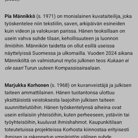
Pia Männikkö
(s. 1971) on monialainen kuvataiteilija, joka
työskentelee niin tekstiilin, saven, arkipäivän esineiden
kuin videon ja valokuvan parissa. Hänen teoksillaan on
usein vahva suhde tilaan, kehollisuuteen ja luonnon
ilmiöihin. Männikön taidetta on ollut esillä useissa
näyttelyissä Suomessa ja ulkomailla. Vuoden 2024 aikana
Männiköltä on valmistunut myös julkinen teos
Kukaan ei
ole saari
Turun uuteen Kompassisairaalaan.
Marjukka Korhonen
(s. 1968) on kuvanveistäjä ja julkisen
taiteen ammattilainen. Hänen tuotantonsa ulottuu
yksittäisistä veistoksesta laajoihin julkisen taiteen
suunnittelutöihin. Hänen työskentelynsä aiheina ovat
usein erilaisiin yhteisöihin, kuten perheeseen, ystäviin tai
työyhteisöihin, kuuluvat ihmishahmot. Kaupunkitilaan
toteutetuissa projekteissa Korhosta kiinnostaa erityisesti
ihmisen ja rakennetun ympäristön välinen suhde.