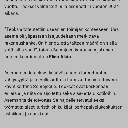
vuotta. Teokset valmistettiin ja asennettiin vuoden 2024
aikana.
”Teoksia toteutettiin usean eri toimijan kohteeseen. Uusi
asema oli ylipäätään laajuudeltaan merkittävä
rakennushanke. On hienoa, että taiteen määrä on siellä
yhtä lailla suuri”, toteaa Seinäjoen kaupungin julkisen
taiteen koordinaattori
Elina Alkio
.
Aseman taideteokset lisäävät alueen tunnettuutta,
viihtyisyyttä ja turvallisuutta ja toimivat tunnistettavana
käyntikorttina Seinäjoelle. Teokset ovat keskenään
erilaisia, ja niitä on sijoitettu sekä sisä- että ulkotiloihin.
Aseman taide toivottaa Seinäjoelle tervetulleeksi
työmatkalaiset, turistit, ohikulkijat, perhepalvelukeskuksen
asiakkaat ja asukkaat.