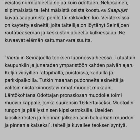
veistos nurmialueella nojaa kuin odottaen. Neliosainen,
siipimäisistä tai lehtimäisistä osista koostuva
Saapujat
kuvaa saapumista perille tai rakkaiden luo. Veistoksissa
on käytetty esineitä, joita taiteilija on löytänyt Seinäjoen
rautatieaseman ja keskustan alueella kulkiessaan. Ne
kuvaavat elämän sattumanvaraisuutta.
”Vierailin Seinäjoella teoksen luonnosvaiheessa. Tutustuin
kaupunkiin ja junaradan ympäristöön kahden päivän ajan.
Kuljin viipyillen ratapihalla, puistoissa, kaduilla ja
parkkipaikoilla. Tutkin maahan pudonneita esineitä ja
valitsin niistä kiinnostavimmat muodot mukaani.
Lähtökohtana Odottajan pronssiosan muodolle toimi
muovin kappale, jonka suurensin 16-kertaiseksi. Muotoilin
rungon ja päällystin sen kipsikerroksilla. Useiden
kipsikerrosten ja hionnan jälkeen sain haluamani muodon
ja pinnan aikaiseksi”, taiteilija kuvailee teoksen syntyä.