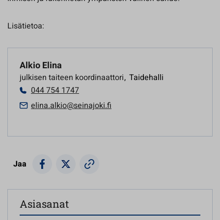
Lisätietoa:
Alkio Elina
julkisen taiteen koordinaattori
,
Taidehalli
044 754 1747
elina.alkio@seinajoki.fi
Jaa
Asiasanat