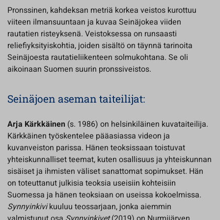
Pronssinen, kahdeksan metriä korkea veistos kurottuu
viiteen ilmansuuntaan ja kuvaa Seinäjokea viiden
rautatien risteyksenä. Veistoksessa on runsaasti
reliefiyksityiskohtia, joiden sisältö on täynnä tarinoita
Seinäjoesta rautatieliikenteen solmukohtana. Se oli
aikoinaan Suomen suurin pronssiveistos.
Seinäjoen aseman taiteilijat:
Arja Kärkkäinen
(s. 1986) on helsinkiläinen kuvataiteilija.
Kärkkäinen työskentelee pääasiassa videon ja
kuvanveiston parissa. Hänen teoksissaan toistuvat
yhteiskunnalliset teemat, kuten osallisuus ja yhteiskunnan
sisäiset ja ihmisten väliset sanattomat sopimukset. Hän
on toteuttanut julkisia teoksia useisiin kohteisiin
Suomessa ja hänen teoksiaan on useissa kokoelmissa.
Synnyinkivi
kuuluu teossarjaan, jonka aiemmin
valmistunut osa
Synnyinkivet
(2019) on Nurmijärven