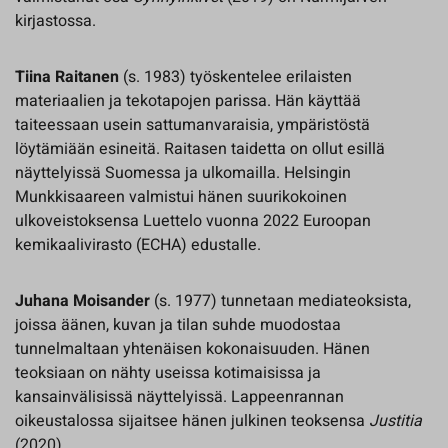
kirjastossa.
Tiina Raitanen
(s. 1983) työskentelee erilaisten
materiaalien ja tekotapojen parissa. Hän käyttää
taiteessaan usein sattumanvaraisia, ympäristöstä
löytämiään esineitä. Raitasen taidetta on ollut esillä
näyttelyissä Suomessa ja ulkomailla. Helsingin
Munkkisaareen valmistui hänen suurikokoinen
ulkoveistoksensa Luettelo vuonna 2022 Euroopan
kemikaalivirasto (ECHA) edustalle.
Juhana Moisander
(s. 1977) tunnetaan mediateoksista,
joissa äänen, kuvan ja tilan suhde muodostaa
tunnelmaltaan yhtenäisen kokonaisuuden. Hänen
teoksiaan on nähty useissa kotimaisissa ja
kansainvälisissä näyttelyissä. Lappeenrannan
oikeustalossa sijaitsee hänen julkinen teoksensa
Justitia
(2020).