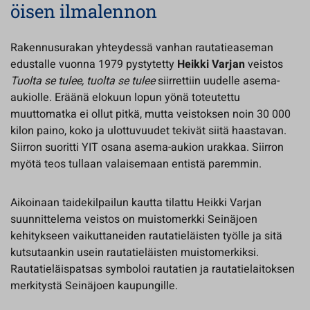
öisen ilmalennon
Rakennusurakan yhteydessä vanhan rautatieaseman
edustalle vuonna 1979 pystytetty
Heikki Varjan
veistos
Tuolta se tulee, tuolta se tulee
siirrettiin uudelle asema-
aukiolle. Eräänä elokuun lopun yönä toteutettu
muuttomatka ei ollut pitkä, mutta veistoksen noin 30 000
kilon paino, koko ja ulottuvuudet tekivät siitä haastavan.
Siirron suoritti YIT osana asema-aukion urakkaa. Siirron
myötä teos tullaan valaisemaan entistä paremmin.
Aikoinaan taidekilpailun kautta tilattu Heikki Varjan
suunnittelema veistos on muistomerkki Seinäjoen
kehitykseen vaikuttaneiden rautatieläisten työlle ja sitä
kutsutaankin usein rautatieläisten muistomerkiksi.
Rautatieläispatsas symboloi rautatien ja rautatielaitoksen
merkitystä Seinäjoen kaupungille.