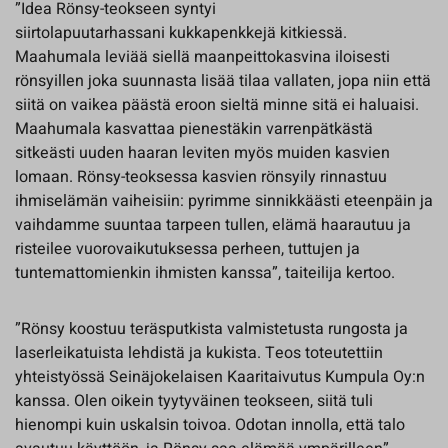
”Idea Rönsy-teokseen syntyi
siirtolapuutarhassani kukkapenkkejä kitkiessä.
Maahumala leviää siellä maanpeittokasvina iloisesti
rönsyillen joka suunnasta lisää tilaa vallaten, jopa niin että
siitä on vaikea päästä eroon sieltä minne sitä ei haluaisi.
Maahumala kasvattaa pienestäkin varrenpätkästä
sitkeästi uuden haaran leviten myös muiden kasvien
lomaan. Rönsy-teoksessa kasvien rönsyily rinnastuu
ihmiselämän vaiheisiin: pyrimme sinnikkäästi eteenpäin ja
vaihdamme suuntaa tarpeen tullen, elämä haarautuu ja
risteilee vuorovaikutuksessa perheen, tuttujen ja
tuntemattomienkin ihmisten kanssa”, taiteilija kertoo.
”Rönsy koostuu teräsputkista valmistetusta rungosta ja
laserleikatuista lehdistä ja kukista. Teos toteutettiin
yhteistyössä Seinäjokelaisen Kaaritaivutus Kumpula Oy:n
kanssa. Olen oikein tyytyväinen teokseen, siitä tuli
hienompi kuin uskalsin toivoa. Odotan innolla, että talo