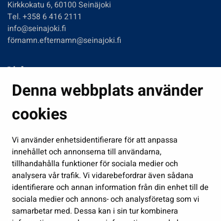
Kirkkokatu 6, 60100 Seinäjoki
Tel. +358 6 416 2111
info@seinajoki.fi
förnamn.efternamn@seinajoki.fi
Links
Denna webbplats använder
Boende och miljö
Fostran och utbildning
cookies
Kultur och idrott
Vi använder enhetsidentifierare för att anpassa
Förvaltning
innehållet och annonserna till användarna,
Jobb och företagsamhet
tillhandahålla funktioner för sociala medier och
Delta och sköt ärenden
analysera vår trafik. Vi vidarebefordrar även sådana
identifierare och annan information från din enhet till de
Show my cookie settings
sociala medier och annons- och analysföretag som vi
samarbetar med. Dessa kan i sin tur kombinera
Follow us