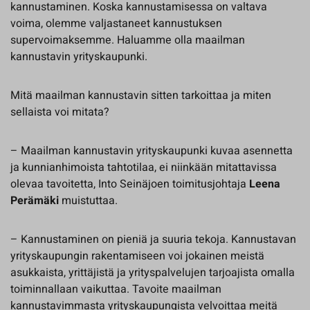
kannustaminen. Koska kannustamisessa on valtava
voima, olemme valjastaneet kannustuksen
supervoimaksemme. Haluamme olla maailman
kannustavin yrityskaupunki.
Mitä maailman kannustavin sitten tarkoittaa ja miten
sellaista voi mitata?
– Maailman kannustavin yrityskaupunki kuvaa asennetta
ja kunnianhimoista tahtotilaa, ei niinkään mitattavissa
olevaa tavoitetta, Into Seinäjoen toimitusjohtaja
Leena
Perämäki
muistuttaa.
– Kannustaminen on pieniä ja suuria tekoja. Kannustavan
yrityskaupungin rakentamiseen voi jokainen meistä
asukkaista, yrittäjistä ja yrityspalvelujen tarjoajista omalla
toiminnallaan vaikuttaa. Tavoite maailman
kannustavimmasta yrityskaupungista velvoittaa meitä