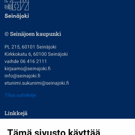
© Seinäjoen kaupunki
PL 215, 60101 Seinäjoki
Kirkkokatu 6, 60100 Seinäjoki
vaihde 06 416 2111
kirjaamo@seinajoki.fi
info@seinajoki.fi
etunimi.sukunimi@seinajoki.fi
Tilaa uutiskirje
Linkkejä
Asuminen ja ympäristö
Tämä sivusto käyttää