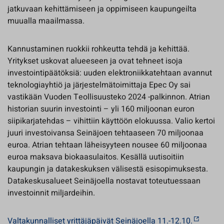
jatkuvaan kehittämiseen ja oppimiseen kaupungeilta
muualla maailmassa.
Kannustaminen ruokkii rohkeutta tehdä ja kehittää.
Yritykset uskovat alueeseen ja ovat tehneet isoja
investointipäätöksiä: uuden elektroniikkatehtaan avannut
teknologiayhtiö ja järjestelmätoimittaja Epec Oy sai
vastikään Vuoden Teollisuusteko 2024 -palkinnon. Atrian
historian suurin investointi – yli 160 miljoonan euron
siipikarjatehdas – vihittiin käyttöön elokuussa. Valio kertoi
juuri investoivansa Seinäjoen tehtaaseen 70 miljoonaa
euroa. Atrian tehtaan läheisyyteen nousee 60 miljoonaa
euroa maksava biokaasulaitos. Kesällä uutisoitiin
kaupungin ja datakeskuksen välisestä esisopimuksesta.
Datakeskusalueet Seinäjoella nostavat toteutuessaan
investoinnit miljardeihin.
Valtakunnalliset yrittäjäpäivät Seinäjoella 11.-12.10.