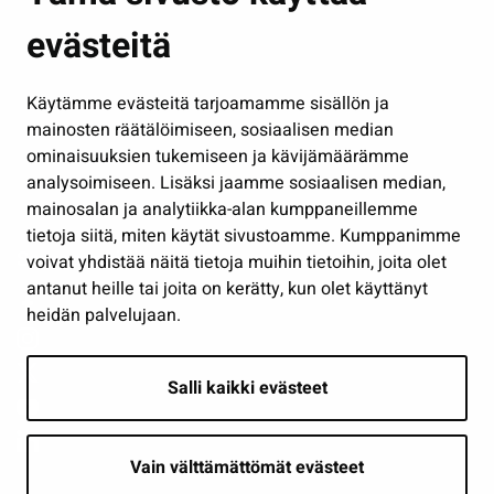
Kasvatus ja opetus
evästeitä
Kulttuuri ja liikunta
Hallinto
Käytämme evästeitä tarjoamamme sisällön ja
Työ ja yrittäminen
mainosten räätälöimiseen, sosiaalisen median
Osallistu ja asioi
ominaisuuksien tukemiseen ja kävijämäärämme
analysoimiseen. Lisäksi jaamme sosiaalisen median,
Näytä omat evästeasetukseni
mainosalan ja analytiikka-alan kumppaneillemme
tietoja siitä, miten käytät sivustoamme. Kumppanimme
Seuraa meitä
voivat yhdistää näitä tietoja muihin tietoihin, joita olet
antanut heille tai joita on kerätty, kun olet käyttänyt
heidän palvelujaan.
Salli kaikki evästeet
Vain välttämättömät evästeet