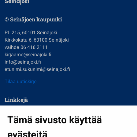
© Seinäjoen kaupunki
PL 215, 60101 Seinäjoki
Kirkkokatu 6, 60100 Seinäjoki
vaihde 06 416 2111
kirjaamo@seinajoki.fi
info@seinajoki.fi
etunimi.sukunimi@seinajoki.fi
Tilaa uutiskirje
Linkkejä
Asuminen ja ympäristö
Tämä sivusto käyttää
Kasvatus ja opetus
evästeitä
Kulttuuri ja liikunta