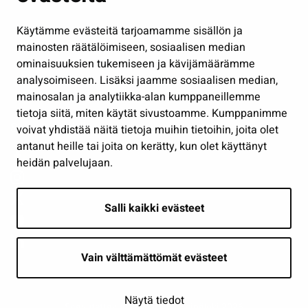
Hallinto
Käytämme evästeitä tarjoamamme sisällön ja
Työ ja yrittäminen
mainosten räätälöimiseen, sosiaalisen median
Osallistu ja asioi
ominaisuuksien tukemiseen ja kävijämäärämme
analysoimiseen. Lisäksi jaamme sosiaalisen median,
Näytä omat evästeasetukseni
mainosalan ja analytiikka-alan kumppaneillemme
tietoja siitä, miten käytät sivustoamme. Kumppanimme
Seuraa meitä
voivat yhdistää näitä tietoja muihin tietoihin, joita olet
antanut heille tai joita on kerätty, kun olet käyttänyt
heidän palvelujaan.
Salli kaikki evästeet
Vain välttämättömät evästeet
Näytä tiedot
Saavutettavuusseloste
| © Seinäjoki 2026