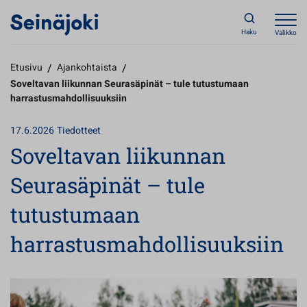
Haku
Valikko
Etusivu
/
Ajankohtaista
/
Soveltavan liikunnan Seurasäpinät – tule tutustumaan
harrastusmahdollisuuksiin
17.6.2026
Tiedotteet
Soveltavan liikunnan
Seurasäpinät – tule
tutustumaan
harrastusmahdollisuuksiin