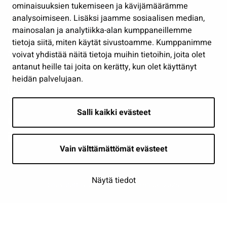
Osallistu ja asioi
ominaisuuksien tukemiseen ja kävijämäärämme
analysoimiseen. Lisäksi jaamme sosiaalisen median,
Näytä omat evästeasetukseni
mainosalan ja analytiikka-alan kumppaneillemme
tietoja siitä, miten käytät sivustoamme. Kumppanimme
Seuraa meitä
voivat yhdistää näitä tietoja muihin tietoihin, joita olet
antanut heille tai joita on kerätty, kun olet käyttänyt
heidän palvelujaan.
Salli kaikki evästeet
Vain välttämättömät evästeet
Näytä tiedot
Saavutettavuusseloste
| © Seinäjoki 2026