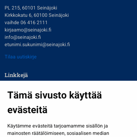
PL 215, 60101 Seinäjoki
Kirkkokatu 6, 60100 Seinäjoki
vaihde 06 416 2111
kirjaamo@seinajoki.fi
info@seinajoki.fi
etunimi.sukunimi@seinajoki.fi
Tilaa uutiskirje
Linkkejä
Asuminen ja ympäristö
Tämä sivusto käyttää
Kasvatus ja opetus
evästeitä
Kulttuuri ja liikunta
Hallinto
Käytämme evästeitä tarjoamamme sisällön ja
Työ ja yrittäminen
mainosten räätälöimiseen, sosiaalisen median