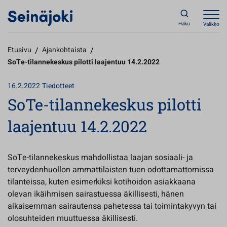
Haku
Valikko
Etusivu
/
Ajankohtaista
/
SoTe-tilannekeskus pilotti laajentuu 14.2.2022
16.2.2022
Tiedotteet
SoTe-tilannekeskus pilotti
laajentuu 14.2.2022
SoTe-tilannekeskus mahdollistaa laajan sosiaali- ja
terveydenhuollon ammattilaisten tuen odottamattomissa
tilanteissa, kuten esimerkiksi kotihoidon asiakkaana
olevan ikäihmisen sairastuessa äkillisesti, hänen
aikaisemman sairautensa pahetessa tai toimintakyvyn tai
olosuhteiden muuttuessa äkillisesti.