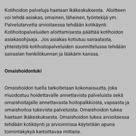
Kotihoidon palveluja haetaan Ikäkeskuksesta. Aloitteen
voi tehdä asiakas, omainen, läheinen, työntekijä ym.
Palvelutarvetta arvioitaessa tehdään kotikäynti.
Kotihoitopalveluiden aloittamisesta päättää kotihoidon
asiakasohjaaja. Jos asiakas kotiutuu sairaalasta,
yhteistyötä kotihoitopalveluiden suunnittelussa tehdään
sairaalan henkilökunnan ja lääkärin kanssa.
Omaishoidontuki
Omaishoidon tuella tarkoitetaan kokonaisuutta, joka
muodostuu hoidettavalle annettavista palveluista sekä
omaishoitajalle annettavasta hoitopalkkiosta, vapaasta ja
omaishoitoa tukevista palveluista. Omaishoidon tukea
haetaan Ikäkeskuksesta. Omaishoidon tukea arvioitaessa
tehdään kotikäynti ja arvioinnissa käytetään apuna
toimintakykyä kartoittavaa mittaria.