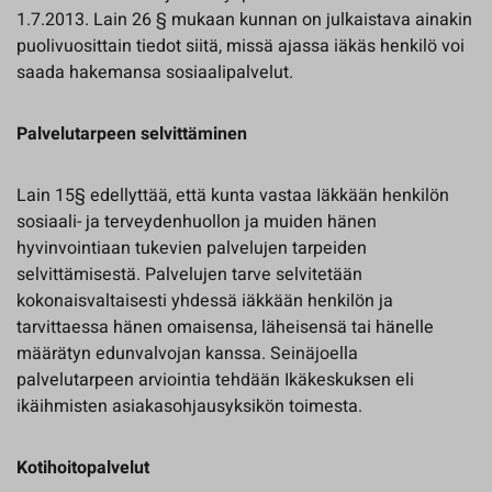
1.7.2013. Lain 26 § mukaan kunnan on julkaistava ainakin
puolivuosittain tiedot siitä, missä ajassa iäkäs henkilö voi
saada hakemansa sosiaalipalvelut.
Palvelutarpeen selvittäminen
Lain 15§ edellyttää, että kunta vastaa Iäkkään henkilön
sosiaali- ja terveydenhuollon ja muiden hänen
hyvinvointiaan tukevien palvelujen tarpeiden
selvittämisestä. Palvelujen tarve selvitetään
kokonaisvaltaisesti yhdessä iäkkään henkilön ja
tarvittaessa hänen omaisensa, läheisensä tai hänelle
määrätyn edunvalvojan kanssa. Seinäjoella
palvelutarpeen arviointia tehdään Ikäkeskuksen eli
ikäihmisten asiakasohjausyksikön toimesta.
Kotihoitopalvelut