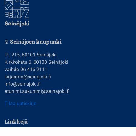
© Seinäjoen kaupunki
PL 215, 60101 Seinäjoki
Kirkkokatu 6, 60100 Seinäjoki
vaihde 06 416 2111
kirjaamo@seinajoki.fi
info@seinajoki.fi
etunimi.sukunimi@seinajoki.fi
Tilaa uutiskirje
Linkkejä
Asuminen ja ympäristö