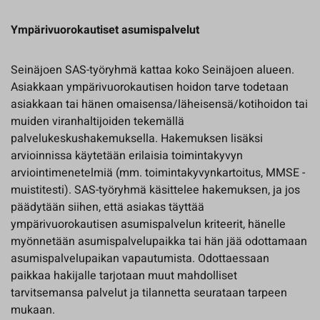
Ympärivuorokautiset asumispalvelut
Seinäjoen SAS-työryhmä kattaa koko Seinäjoen alueen.
Asiakkaan ympärivuorokautisen hoidon tarve todetaan
asiakkaan tai hänen omaisensa/läheisensä/kotihoidon tai
muiden viranhaltijoiden tekemällä
palvelukeskushakemuksella. Hakemuksen lisäksi
arvioinnissa käytetään erilaisia toimintakyvyn
arviointimenetelmiä (mm. toimintakyvynkartoitus, MMSE -
muistitesti). SAS-työryhmä käsittelee hakemuksen, ja jos
päädytään siihen, että asiakas täyttää
ympärivuorokautisen asumispalvelun kriteerit, hänelle
myönnetään asumispalvelupaikka tai hän jää odottamaan
asumispalvelupaikan vapautumista. Odottaessaan
paikkaa hakijalle tarjotaan muut mahdolliset
tarvitsemansa palvelut ja tilannetta seurataan tarpeen
mukaan.