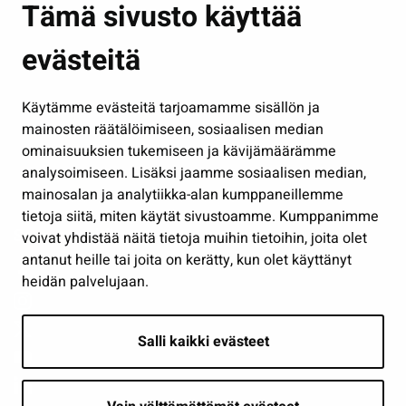
Tämä sivusto käyttää
Kasvatus ja opetus
evästeitä
Kulttuuri ja liikunta
Hallinto
Käytämme evästeitä tarjoamamme sisällön ja
Työ ja yrittäminen
mainosten räätälöimiseen, sosiaalisen median
Osallistu ja asioi
ominaisuuksien tukemiseen ja kävijämäärämme
analysoimiseen. Lisäksi jaamme sosiaalisen median,
Näytä omat evästeasetukseni
mainosalan ja analytiikka-alan kumppaneillemme
tietoja siitä, miten käytät sivustoamme. Kumppanimme
Seuraa meitä
voivat yhdistää näitä tietoja muihin tietoihin, joita olet
antanut heille tai joita on kerätty, kun olet käyttänyt
heidän palvelujaan.
Salli kaikki evästeet