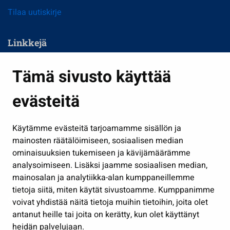
Tilaa uutiskirje
Linkkejä
Asuminen ja ympäristö
Tämä sivusto käyttää
Kasvatus ja opetus
evästeitä
Kulttuuri ja liikunta
Hallinto
Käytämme evästeitä tarjoamamme sisällön ja
Työ ja yrittäminen
mainosten räätälöimiseen, sosiaalisen median
Osallistu ja asioi
ominaisuuksien tukemiseen ja kävijämäärämme
analysoimiseen. Lisäksi jaamme sosiaalisen median,
Näytä omat evästeasetukseni
mainosalan ja analytiikka-alan kumppaneillemme
tietoja siitä, miten käytät sivustoamme. Kumppanimme
Seuraa meitä
voivat yhdistää näitä tietoja muihin tietoihin, joita olet
antanut heille tai joita on kerätty, kun olet käyttänyt
heidän palvelujaan.