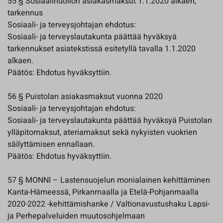
55 § Sosiaalihuollon asiakasmaksut 1.1.2020 alkaen,
tarkennus
Sosiaali- ja terveysjohtajan ehdotus:
Sosiaali- ja terveyslautakunta päättää hyväksyä
tarkennukset asiatekstissä esitetyllä tavalla 1.1.2020
alkaen.
Päätös: Ehdotus hyväksyttiin.
56 § Puistolan asiakasmaksut vuonna 2020
Sosiaali- ja terveysjohtajan ehdotus:
Sosiaali- ja terveyslautakunta päättää hyväksyä Puistolan
ylläpitomaksut, ateriamaksut sekä nykyisten vuokrien
säilyttämisen ennallaan.
Päätös: Ehdotus hyväksyttiin.
57 § MONNI – Lastensuojelun monialainen kehittäminen
Kanta-Hämeessä, Pirkanmaalla ja Etelä-Pohjanmaalla
2020-2022 -kehittämishanke / Valtionavustushaku Lapsi-
ja Perhepalveluiden muutosohjelmaan