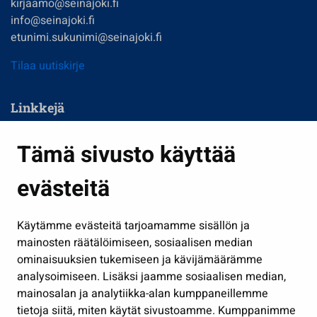
kirjaamo@seinajoki.fi
info@seinajoki.fi
etunimi.sukunimi@seinajoki.fi
Tilaa uutiskirje
Linkkejä
Asuminen ja ympäristö
Tämä sivusto käyttää
Kasvatus ja opetus
evästeitä
Kulttuuri ja liikunta
Hallinto
Käytämme evästeitä tarjoamamme sisällön ja
Työ ja yrittäminen
mainosten räätälöimiseen, sosiaalisen median
Osallistu ja asioi
ominaisuuksien tukemiseen ja kävijämäärämme
analysoimiseen. Lisäksi jaamme sosiaalisen median,
Näytä omat evästeasetukseni
mainosalan ja analytiikka-alan kumppaneillemme
tietoja siitä, miten käytät sivustoamme. Kumppanimme