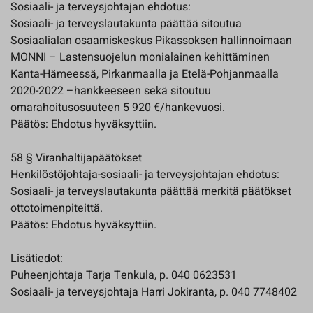
Sosiaali- ja terveysjohtajan ehdotus:
Sosiaali- ja terveyslautakunta päättää sitoutua
Sosiaalialan osaamiskeskus Pikassoksen hallinnoimaan
MONNI – Lastensuojelun monialainen kehittäminen
Kanta-Hämeessä, Pirkanmaalla ja Etelä-Pohjanmaalla
2020-2022 –hankkeeseen sekä sitoutuu
omarahoitusosuuteen 5 920 €/hankevuosi.
Päätös: Ehdotus hyväksyttiin.
58 § Viranhaltijapäätökset
Henkilöstöjohtaja-sosiaali- ja terveysjohtajan ehdotus:
Sosiaali- ja terveyslautakunta päättää merkitä päätökset
ottotoimenpiteittä.
Päätös: Ehdotus hyväksyttiin.
Lisätiedot:
Puheenjohtaja Tarja Tenkula, p. 040 0623531
Sosiaali- ja terveysjohtaja Harri Jokiranta, p. 040 7748402