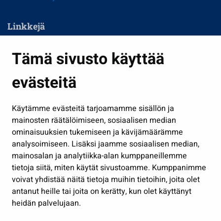
Linkkejä
Asuminen ja ympäristö
Tämä sivusto käyttää
Kasvatus ja opetus
evästeitä
Kulttuuri ja liikunta
Hallinto
Käytämme evästeitä tarjoamamme sisällön ja
Työ ja yrittäminen
mainosten räätälöimiseen, sosiaalisen median
Osallistu ja asioi
ominaisuuksien tukemiseen ja kävijämäärämme
analysoimiseen. Lisäksi jaamme sosiaalisen median,
Näytä omat evästeasetukseni
mainosalan ja analytiikka-alan kumppaneillemme
tietoja siitä, miten käytät sivustoamme. Kumppanimme
Seuraa meitä
voivat yhdistää näitä tietoja muihin tietoihin, joita olet
antanut heille tai joita on kerätty, kun olet käyttänyt
heidän palvelujaan.