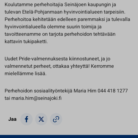
Koulutamme perhehoitajia Seinäjoen kaupungin ja
tulevan Etelä-Pohjanmaan hyvinvointialueen tarpeisiin.
Perhehoitoa kehitetään edelleen paremmaksi ja tulevalla
hyvinvointialueella olemme suurin toimija ja
tavoitteenamme on tarjota perhehoidon tehtävään
kattavin tukipaketti.
Uudet Pride-valmennuksesta kiinnostuneet, ja jo
valmennetut perheet, ottakaa yhteyttä! Kerromme
mielellämme lisää.
Perhehoidon sosiaalityöntekijä Maria Hirn 044 418 1277
tai maria.hirn@seinajoki.fi
Jaa