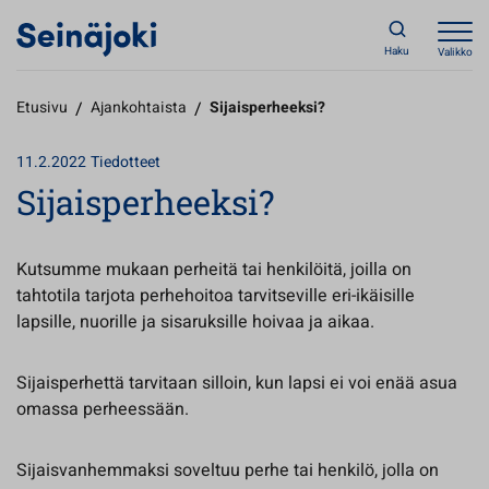
Haku
Valikko
Etusivu
/
Ajankohtaista
/
Sijaisperheeksi?
11.2.2022
Tiedotteet
Sijaisperheeksi?
Kutsumme mukaan perheitä tai henkilöitä, joilla on
tahtotila tarjota perhehoitoa tarvitseville eri-ikäisille
lapsille, nuorille ja sisaruksille hoivaa ja aikaa.
Sijaisperhettä tarvitaan silloin, kun lapsi ei voi enää asua
omassa perheessään.
Sijaisvanhemmaksi soveltuu perhe tai henkilö, jolla on