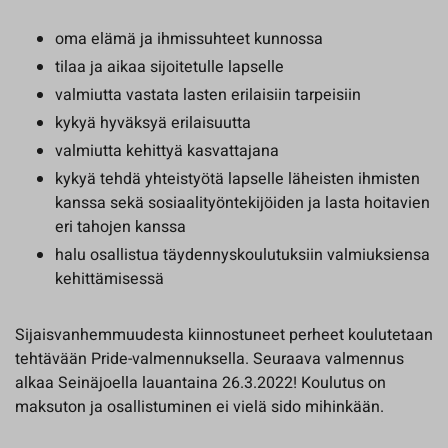
oma elämä ja ihmissuhteet kunnossa
tilaa ja aikaa sijoitetulle lapselle
valmiutta vastata lasten erilaisiin tarpeisiin
kykyä hyväksyä erilaisuutta
valmiutta kehittyä kasvattajana
kykyä tehdä yhteistyötä lapselle läheisten ihmisten
kanssa sekä sosiaalityöntekijöiden ja lasta hoitavien
eri tahojen kanssa
halu osallistua täydennyskoulutuksiin valmiuksiensa
kehittämisessä
Sijaisvanhemmuudesta kiinnostuneet perheet koulutetaan
tehtävään Pride-valmennuksella. Seuraava valmennus
alkaa Seinäjoella lauantaina 26.3.2022! Koulutus on
maksuton ja osallistuminen ei vielä sido mihinkään.