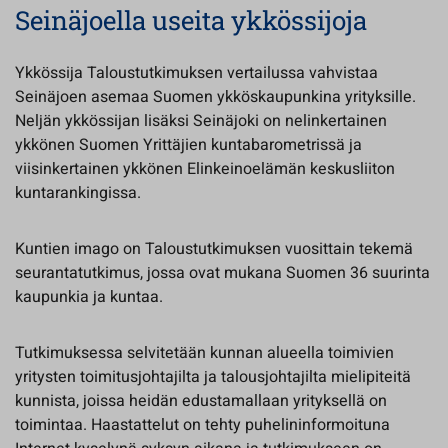
Seinäjoella useita ykkössijoja
Ykkössija Taloustutkimuksen vertailussa vahvistaa
Seinäjoen asemaa Suomen ykköskaupunkina yrityksille.
Neljän ykkössijan lisäksi Seinäjoki on nelinkertainen
ykkönen Suomen Yrittäjien kuntabarometrissä ja
viisinkertainen ykkönen Elinkeinoelämän keskusliiton
kuntarankingissa.
Kuntien imago on Taloustutkimuksen vuosittain tekemä
seurantatutkimus, jossa ovat mukana Suomen 36 suurinta
kaupunkia ja kuntaa.
Tutkimuksessa selvitetään kunnan alueella toimivien
yritysten toimitusjohtajilta ja talousjohtajilta mielipiteitä
kunnista, joissa heidän edustamallaan yrityksellä on
toimintaa. Haastattelut on tehty puhelininformoituna