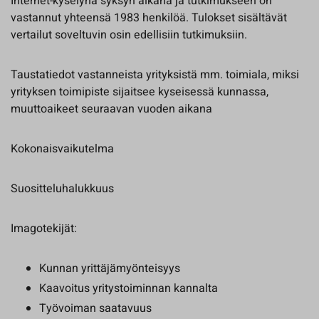
Internet-kyselynä syksyn aikana ja tutkimukseen on
vastannut yhteensä 1983 henkilöä. Tulokset sisältävät
vertailut soveltuvin osin edellisiin tutkimuksiin.
Taustatiedot vastanneista yrityksistä mm. toimiala, miksi
yrityksen toimipiste sijaitsee kyseisessä kunnassa,
muuttoaikeet seuraavan vuoden aikana
Kokonaisvaikutelma
Suositteluhalukkuus
Imagotekijät:
Kunnan yrittäjämyönteisyys
Kaavoitus yritystoiminnan kannalta
Työvoiman saatavuus