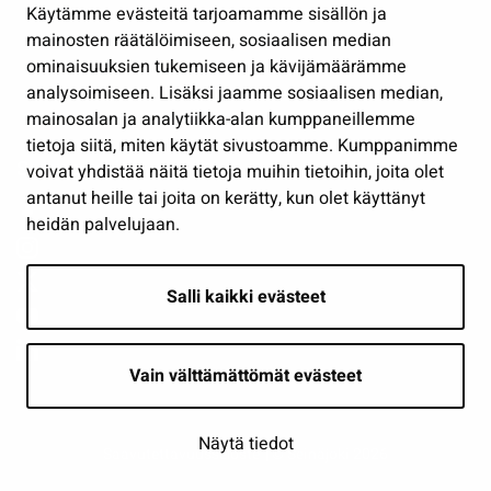
Käytämme evästeitä tarjoamamme sisällön ja
Työ ja yrittäminen
mainosten räätälöimiseen, sosiaalisen median
Osallistu ja asioi
ominaisuuksien tukemiseen ja kävijämäärämme
analysoimiseen. Lisäksi jaamme sosiaalisen median,
Näytä omat evästeasetukseni
mainosalan ja analytiikka-alan kumppaneillemme
tietoja siitä, miten käytät sivustoamme. Kumppanimme
Seuraa meitä
voivat yhdistää näitä tietoja muihin tietoihin, joita olet
antanut heille tai joita on kerätty, kun olet käyttänyt
heidän palvelujaan.
Salli kaikki evästeet
Vain välttämättömät evästeet
Näytä tiedot
Saavutettavuusseloste
| © Seinäjoki 2026