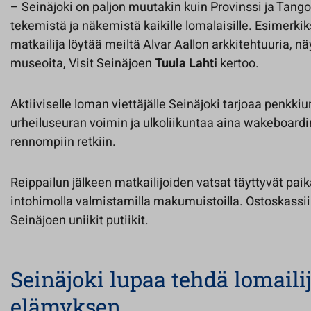
– Seinäjoki on paljon muutakin kuin Provinssi ja Tango
tekemistä ja näkemistä kaikille lomalaisille. Esimerkiks
matkailija löytää meiltä Alvar Aallon arkkitehtuuria, näy
museoita, Visit Seinäjoen
Tuula Lahti
kertoo.
Aktiiviselle loman viettäjälle Seinäjoki tarjoaa penkkiur
urheiluseuran voimin ja ulkoliikuntaa aina wakeboard
rennompiin retkiin.
Reippailun jälkeen matkailijoiden vatsat täyttyvät paika
intohimolla valmistamilla makumuistoilla. Ostoskassii
Seinäjoen uniikit putiikit.
Seinäjoki lupaa tehdä lomaili
elämyksen