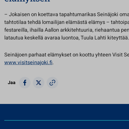
– Jokaisen on koettava tapahtumarikas Seinäjoki omall
tahtotilaa tehdä lomailijan elämästä elämys – tahtoipa 
festareilla, ihailla Aallon arkkitehtuuria, riehaantua p
latautua keskellä avaraa luontoa, Tuula Lahti kiteyttää
Seinäjoen parhaat elämykset on koottu yhteen Visit Sei
www.visitseinajoki.fi
.
Jaa