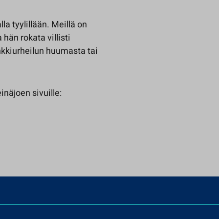
a tyylillään. Meillä on
hän rokata villisti
enkkiurheilun huumasta tai
.
näjoen sivuille: