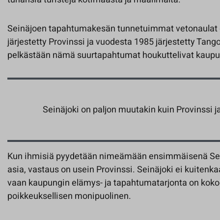
Seinäjoen tapahtumakesän tunnetuimmat vetonaulat 
järjestetty Provinssi ja vuodesta 1985 järjestetty Ta
pelkästään nämä suurtapahtumat houkuttelivat kaupun
Seinäjoki on paljon muutakin kuin Provinssi 
Kun ihmisiä pyydetään nimeämään ensimmäisenä Sei
asia, vastaus on usein Provinssi. Seinäjoki ei kuitenkaa
vaan kaupungin elämys- ja tapahtumatarjonta on kok
poikkeuksellisen monipuolinen.