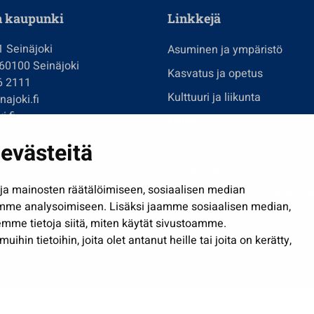
n kaupunki
Linkkejä
1 Seinäjoki
Asuminen ja ympäristö
 60100 Seinäjoki
Kasvatus ja opetus
6 2111
Kulttuuri ja liikunta
ajoki.fi
i.fi
Hallinto
imi@seinajoki.fi
evästeitä
Työ ja yrittäminen
je
Osallistu ja asioi
a mainosten räätälöimiseen, sosiaalisen median
Näytä omat evästeasetuksen
mme analysoimiseen. Lisäksi jaamme sosiaalisen median,
mme tietoja siitä, miten käytät sivustoamme.
in tietoihin, joita olet antanut heille tai joita on kerätty,
Saavutettavuusseloste
| © Seinäjoki 2026