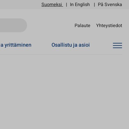
Suomeksi
In English
På Svenska
Sii
Palaute
Yhteystiedot
ja yrittäminen
Osallistu ja asioi