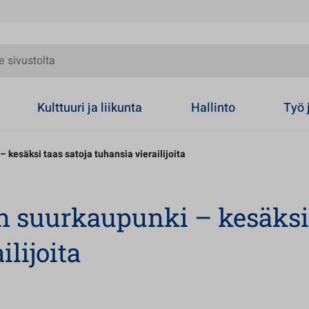
olta
Kulttuuri ja liikunta
Hallinto
Työ 
 kesäksi taas satoja tuhansia vierailijoita
n suurkaupunki – kesäksi
ilijoita