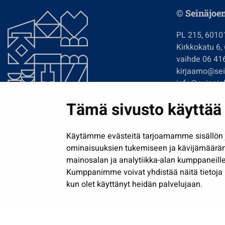
© Seinäjoe
PL 215, 6010
Kirkkokatu 6,
vaihde 06 41
kirjaamo@sein
info@seinajok
etunimi.sukun
Tämä sivusto käyttää 
Tilaa uutiskir
Käytämme evästeitä tarjoamamme sisällön j
ominaisuuksien tukemiseen ja kävijämäärä
mainosalan ja analytiikka-alan kumppaneille
Kumppanimme voivat yhdistää näitä tietoja muih
kun olet käyttänyt heidän palvelujaan.