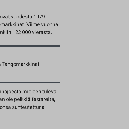
ovat vuodesta 1979
ngomarkkinat. Viime vuonna
kiin 122 000 vierasta.
ja Tangomarkkinat
näjoesta mieleen tuleva
n ole pelkkiä festareita,
oonsa suhteutettuna