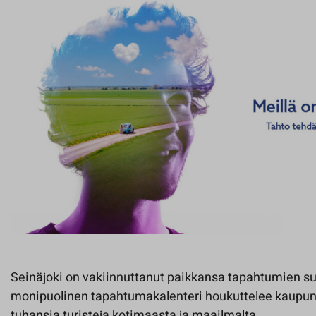
Seinäjoki on vakiinnuttanut paikkansa tapahtumien s
monipuolinen tapahtumakalenteri houkuttelee kaupunk
tuhansia turisteja kotimaasta ja maailmalta.