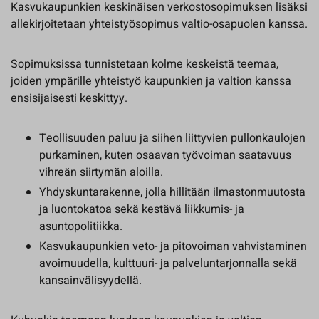
Kasvukaupunkien keskinäisen verkostosopimuksen lisäksi
allekirjoitetaan yhteistyösopimus valtio-osapuolen kanssa.
Sopimuksissa tunnistetaan kolme keskeistä teemaa,
joiden ympärille yhteistyö kaupunkien ja valtion kanssa
ensisijaisesti keskittyy.
Teollisuuden paluu ja siihen liittyvien pullonkaulojen
purkaminen, kuten osaavan työvoiman saatavuus
vihreän siirtymän aloilla.
Yhdyskuntarakenne, jolla hillitään ilmastonmuutosta
ja luontokatoa sekä kestävä liikkumis- ja
asuntopolitiikka.
Kasvukaupunkien veto- ja pitovoiman vahvistaminen
avoimuudella, kulttuuri- ja palveluntarjonnalla sekä
kansainvälisyydellä.