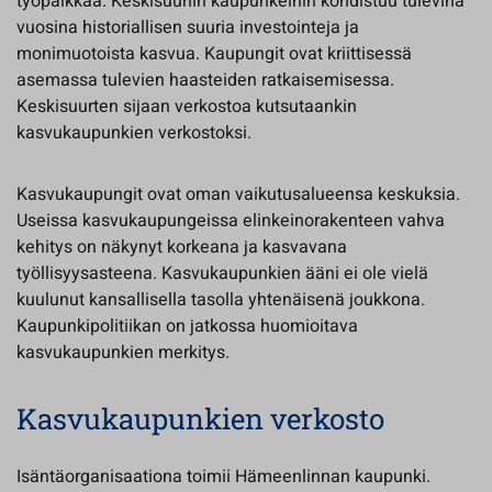
työpaikkaa. Keskisuuriin kaupunkeihin kohdistuu tulevina
vuosina historiallisen suuria investointeja ja
monimuotoista kasvua. Kaupungit ovat kriittisessä
asemassa tulevien haasteiden ratkaisemisessa.
Keskisuurten sijaan verkostoa kutsutaankin
kasvukaupunkien verkostoksi.
Kasvukaupungit ovat oman vaikutusalueensa keskuksia.
Useissa kasvukaupungeissa elinkeinorakenteen vahva
kehitys on näkynyt korkeana ja kasvavana
työllisyysasteena. Kasvukaupunkien ääni ei ole vielä
kuulunut kansallisella tasolla yhtenäisenä joukkona.
Kaupunkipolitiikan on jatkossa huomioitava
kasvukaupunkien merkitys.
Kasvukaupunkien verkosto
Isäntäorganisaationa toimii Hämeenlinnan kaupunki.