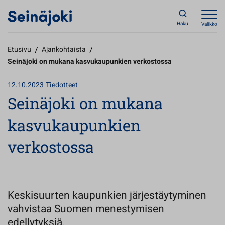
Haku
Valikko
Etusivu
/
Ajankohtaista
/
Seinäjoki on mukana kasvukaupunkien verkostossa
12.10.2023
Tiedotteet
Seinäjoki on mukana
kasvukaupunkien
verkostossa
Keskisuurten kaupunkien järjestäytyminen
vahvistaa Suomen menestymisen
edellytyksiä.