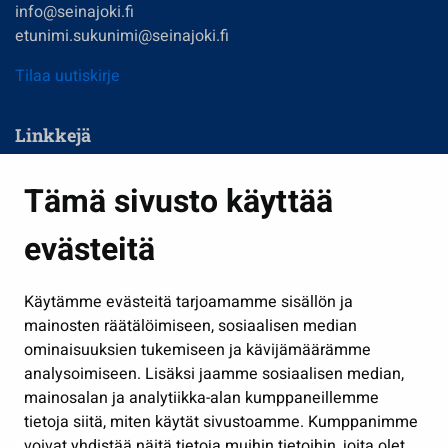
info@seinajoki.fi
etunimi.sukunimi@seinajoki.fi
Tilaa uutiskirje
Linkkejä
Asuminen ja ympäristö
Tämä sivusto käyttää
Kasvatus ja opetus
evästeitä
Kulttuuri ja liikunta
Hallinto
Käytämme evästeitä tarjoamamme sisällön ja
Työ ja yrittäminen
mainosten räätälöimiseen, sosiaalisen median
Osallistu ja asioi
ominaisuuksien tukemiseen ja kävijämäärämme
analysoimiseen. Lisäksi jaamme sosiaalisen median,
Näytä omat evästeasetukseni
mainosalan ja analytiikka-alan kumppaneillemme
tietoja siitä, miten käytät sivustoamme. Kumppanimme
Seuraa meitä
voivat yhdistää näitä tietoja muihin tietoihin, joita olet