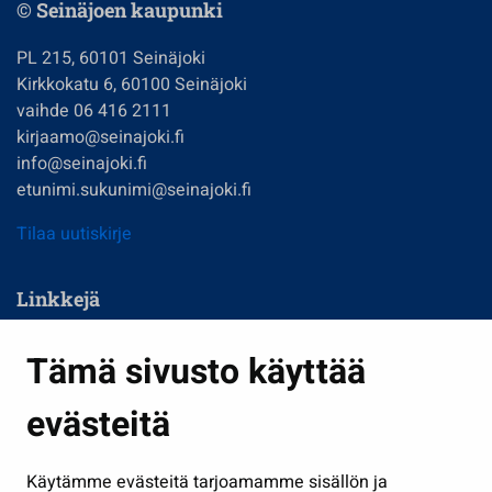
© Seinäjoen kaupunki
PL 215, 60101 Seinäjoki
Kirkkokatu 6, 60100 Seinäjoki
vaihde 06 416 2111
kirjaamo@seinajoki.fi
info@seinajoki.fi
etunimi.sukunimi@seinajoki.fi
Tilaa uutiskirje
Linkkejä
Asuminen ja ympäristö
Tämä sivusto käyttää
Kasvatus ja opetus
evästeitä
Kulttuuri ja liikunta
Hallinto
Käytämme evästeitä tarjoamamme sisällön ja