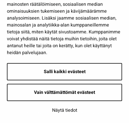
Työ ja yrittäminen
mainosten räätälöimiseen, sosiaalisen median
Osallistu ja asioi
ominaisuuksien tukemiseen ja kävijämäärämme
analysoimiseen. Lisäksi jaamme sosiaalisen median,
Näytä omat evästeasetukseni
mainosalan ja analytiikka-alan kumppaneillemme
tietoja siitä, miten käytät sivustoamme. Kumppanimme
Seuraa meitä
voivat yhdistää näitä tietoja muihin tietoihin, joita olet
antanut heille tai joita on kerätty, kun olet käyttänyt
heidän palvelujaan.
Salli kaikki evästeet
Vain välttämättömät evästeet
Näytä tiedot
Saavutettavuusseloste
| © Seinäjoki 2026