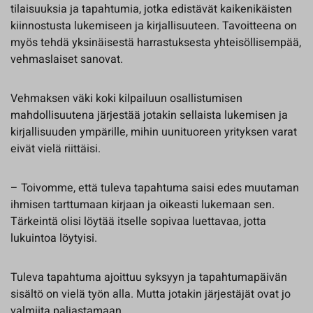
tilaisuuksia ja tapahtumia, jotka edistävät kaikenikäisten
kiinnostusta lukemiseen ja kirjallisuuteen. Tavoitteena on
myös tehdä yksinäisestä harrastuksesta yhteisöllisempää,
vehmaslaiset sanovat.
Vehmaksen väki koki kilpailuun osallistumisen
mahdollisuutena järjestää jotakin sellaista lukemisen ja
kirjallisuuden ympärille, mihin uunituoreen yrityksen varat
eivät vielä riittäisi.
– Toivomme, että tuleva tapahtuma saisi edes muutaman
ihmisen tarttumaan kirjaan ja oikeasti lukemaan sen.
Tärkeintä olisi löytää itselle sopivaa luettavaa, jotta
lukuintoa löytyisi.
Tuleva tapahtuma ajoittuu syksyyn ja tapahtumapäivän
sisältö on vielä työn alla. Mutta jotakin järjestäjät ovat jo
valmiita paljastamaan.