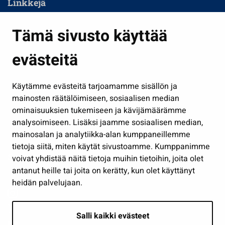
Linkkejä
Asuminen ja ympäristö
Tämä sivusto käyttää
Kasvatus ja opetus
evästeitä
Kulttuuri ja liikunta
Hallinto
Käytämme evästeitä tarjoamamme sisällön ja
Työ ja yrittäminen
mainosten räätälöimiseen, sosiaalisen median
Osallistu ja asioi
ominaisuuksien tukemiseen ja kävijämäärämme
analysoimiseen. Lisäksi jaamme sosiaalisen median,
Näytä omat evästeasetukseni
mainosalan ja analytiikka-alan kumppaneillemme
tietoja siitä, miten käytät sivustoamme. Kumppanimme
Seuraa meitä
voivat yhdistää näitä tietoja muihin tietoihin, joita olet
antanut heille tai joita on kerätty, kun olet käyttänyt
heidän palvelujaan.
Salli kaikki evästeet