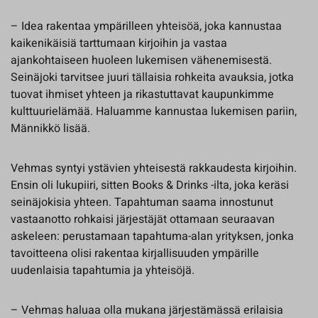
– Idea rakentaa ympärilleen yhteisöä, joka kannustaa
kaikenikäisiä tarttumaan kirjoihin ja vastaa
ajankohtaiseen huoleen lukemisen vähenemisestä.
Seinäjoki tarvitsee juuri tällaisia rohkeita avauksia, jotka
tuovat ihmiset yhteen ja rikastuttavat kaupunkimme
kulttuurielämää. Haluamme kannustaa lukemisen pariin,
Männikkö lisää.
Vehmas syntyi ystävien yhteisestä rakkaudesta kirjoihin.
Ensin oli lukupiiri, sitten Books & Drinks -ilta, joka keräsi
seinäjokisia yhteen. Tapahtuman saama innostunut
vastaanotto rohkaisi järjestäjät ottamaan seuraavan
askeleen: perustamaan tapahtuma-alan yrityksen, jonka
tavoitteena olisi rakentaa kirjallisuuden ympärille
uudenlaisia tapahtumia ja yhteisöjä.
– Vehmas haluaa olla mukana järjestämässä erilaisia