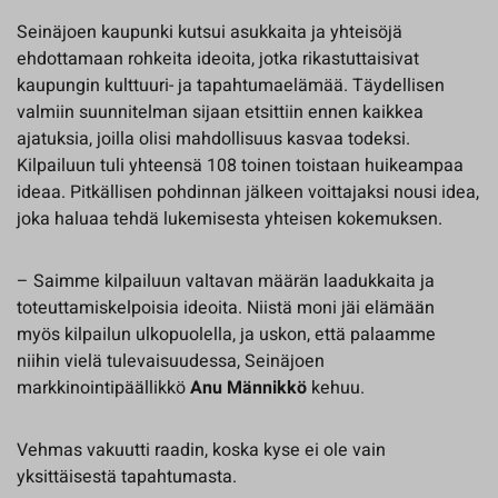
Seinäjoen kaupunki kutsui asukkaita ja yhteisöjä
ehdottamaan rohkeita ideoita, jotka rikastuttaisivat
kaupungin kulttuuri- ja tapahtumaelämää. Täydellisen
valmiin suunnitelman sijaan etsittiin ennen kaikkea
ajatuksia, joilla olisi mahdollisuus kasvaa todeksi.
Kilpailuun tuli yhteensä 108 toinen toistaan huikeampaa
ideaa. Pitkällisen pohdinnan jälkeen voittajaksi nousi idea,
joka haluaa tehdä lukemisesta yhteisen kokemuksen.
– Saimme kilpailuun valtavan määrän laadukkaita ja
toteuttamiskelpoisia ideoita. Niistä moni jäi elämään
myös kilpailun ulkopuolella, ja uskon, että palaamme
niihin vielä tulevaisuudessa, Seinäjoen
markkinointipäällikkö
Anu Männikkö
kehuu.
Vehmas vakuutti raadin, koska kyse ei ole vain
yksittäisestä tapahtumasta.