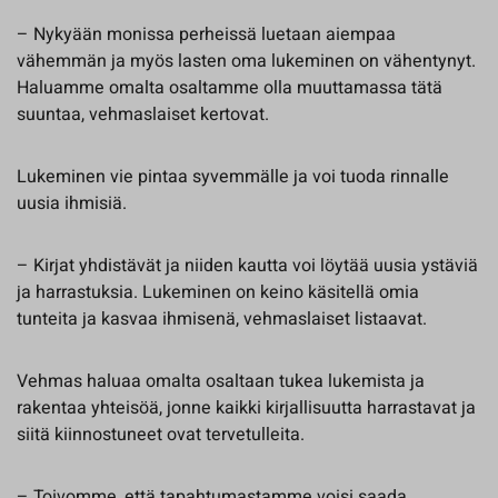
– Nykyään monissa perheissä luetaan aiempaa
vähemmän ja myös lasten oma lukeminen on vähentynyt.
Haluamme omalta osaltamme olla muuttamassa tätä
suuntaa, vehmaslaiset kertovat.
Lukeminen vie pintaa syvemmälle ja voi tuoda rinnalle
uusia ihmisiä.
– Kirjat yhdistävät ja niiden kautta voi löytää uusia ystäviä
ja harrastuksia. Lukeminen on keino käsitellä omia
tunteita ja kasvaa ihmisenä, vehmaslaiset listaavat.
Vehmas haluaa omalta osaltaan tukea lukemista ja
rakentaa yhteisöä, jonne kaikki kirjallisuutta harrastavat ja
siitä kiinnostuneet ovat tervetulleita.
– Toivomme, että tapahtumastamme voisi saada