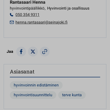
Rantasaari Henna
hyvinvointipäällikkö
,
Hyvinvointi ja osallisuus
050 354 9311
henna.rantasaari@seinajoki.fi
Jaa
Asiasanat
hyvinvoinnin edistäminen
hyvinvointisuunnittelu
terve kunta