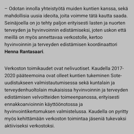
– Odotan innolla yhteistyötä muiden kuntien kanssa, sekä
mahdollisia uusia ideoita, joita voimme tätä kautta saada.
Seinäjoella on jo tehty paljon erityisesti lasten ja nuorten
terveyden ja hyvinvoinnin edistämiseksi, joten uskon että
meillä on myös annettavaa verkostolle, kertoo
hyvinvoinnin ja terveyden edistämisen koordinaattori
Henna Rantasaari
.
Verkoston toimikaudet ovat nelivuotiset. Kaudella 2017-
2020 pääteemoina ovat olleet kuntien tukeminen Sote-
uudistukseen valmistautumisessa sekä kuntalain ja
terveydenhuoltolain mukaisissa hyvinvoinnin ja terveyden
edistämisen velvoitteiden toimeenpanossa, erityisesti
ennakkoarvioinnin käyttöönotossa ja
hyvinvointikertomuksen valmistelussa. Kaudella on pyritty
myös kehittämään verkoston toimintaa jäseniä tukevaksi
aktiiviseksi verkostoksi.