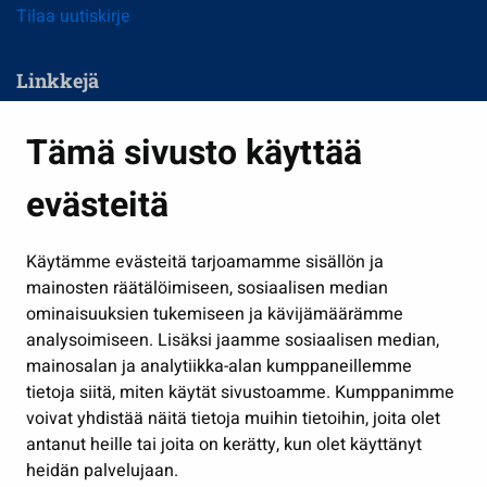
Tilaa uutiskirje
Linkkejä
Asuminen ja ympäristö
Tämä sivusto käyttää
Kasvatus ja opetus
evästeitä
Kulttuuri ja liikunta
Hallinto
Käytämme evästeitä tarjoamamme sisällön ja
Työ ja yrittäminen
mainosten räätälöimiseen, sosiaalisen median
ominaisuuksien tukemiseen ja kävijämäärämme
Osallistu ja asioi
analysoimiseen. Lisäksi jaamme sosiaalisen median,
Näytä omat evästeasetukseni
mainosalan ja analytiikka-alan kumppaneillemme
tietoja siitä, miten käytät sivustoamme. Kumppanimme
Seuraa meitä
voivat yhdistää näitä tietoja muihin tietoihin, joita olet
antanut heille tai joita on kerätty, kun olet käyttänyt
heidän palvelujaan.