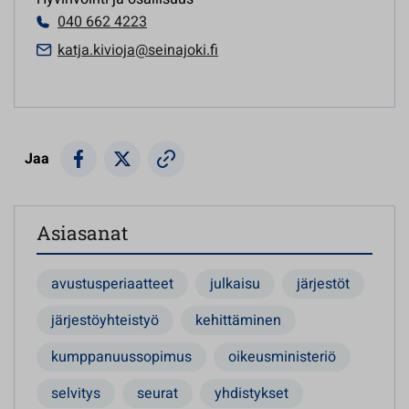
040 662 4223
katja.kivioja@seinajoki.fi
Jaa
Asiasanat
avustusperiaatteet
julkaisu
järjestöt
järjestöyhteistyö
kehittäminen
kumppanuussopimus
oikeusministeriö
selvitys
seurat
yhdistykset