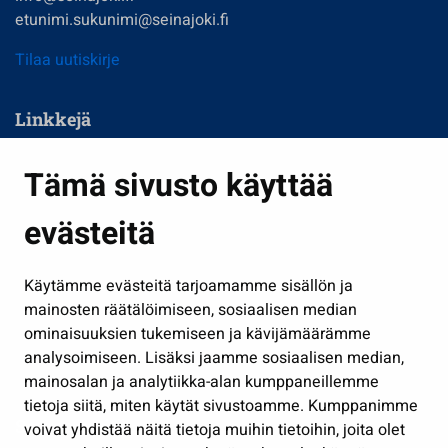
etunimi.sukunimi@seinajoki.fi
Tilaa uutiskirje
Linkkejä
Asuminen ja ympäristö
Tämä sivusto käyttää
Kasvatus ja opetus
evästeitä
Kulttuuri ja liikunta
Hallinto
Käytämme evästeitä tarjoamamme sisällön ja
Työ ja yrittäminen
mainosten räätälöimiseen, sosiaalisen median
Osallistu ja asioi
ominaisuuksien tukemiseen ja kävijämäärämme
analysoimiseen. Lisäksi jaamme sosiaalisen median,
Näytä omat evästeasetukseni
mainosalan ja analytiikka-alan kumppaneillemme
tietoja siitä, miten käytät sivustoamme. Kumppanimme
Seuraa meitä
voivat yhdistää näitä tietoja muihin tietoihin, joita olet