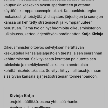
kaupunkia koskevan avustusperiaatteen ja ottanut
käyttöön kumppanuussopimukset. Kaupunkistrategian
mukaisesti yhteistyötä yhdistysten, järjestöjen ja seurojen
kanssa on kehitetty strategisesti ja kumppanuuteen
perustuen. Tämä työ on nyt huomioitu oikeusministeriön
julkaisussa, kertoo järjestötyönkoordinaattori
Katja Kivioja
.
Oikeusministeriö toivoo selvityksen herättävän
keskustelua kansalaisjärjestöjen tuesta ja sen seurannan
kehittämisestä. Selvityksestä kerätään palautetta sen
tuloksista ja merkityksestä sekä esiin nostetuista
kehittämisehdotuksista. Selvitys liittyy hallitusohjelmaan
sisältyvän kansalaisjärjestöstrategian toimeenpanoon.
Kivioja Katja
projektipäällikkö, osana yhteisöä -hanke
,
Hyvinvointi ja osallisuus