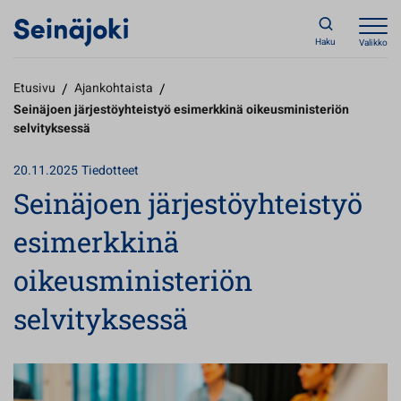
Haku
Valikko
Etusivu
/
Ajankohtaista
/
Seinäjoen järjestöyhteistyö esimerkkinä oikeusministeriön
selvityksessä
20.11.2025
Tiedotteet
Seinäjoen järjestöyhteistyö
esimerkkinä
oikeusministeriön
selvityksessä