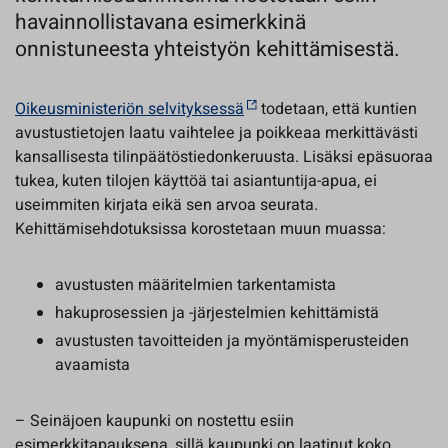
havainnollistavana esimerkkinä
onnistuneesta yhteistyön kehittämisestä.
Oikeusministeriön selvityksessä
todetaan, että kuntien
avustustietojen laatu vaihtelee ja poikkeaa merkittävästi
kansallisesta tilinpäätöstiedonkeruusta. Lisäksi epäsuoraa
tukea, kuten tilojen käyttöä tai asiantuntija-apua, ei
useimmiten kirjata eikä sen arvoa seurata.
Kehittämisehdotuksissa korostetaan muun muassa:
avustusten määritelmien tarkentamista
hakuprosessien ja -järjestelmien kehittämistä
avustusten tavoitteiden ja myöntämisperusteiden
avaamista
– Seinäjoen kaupunki on nostettu esiin
esimerkkitapauksena, sillä kaupunki on laatinut koko