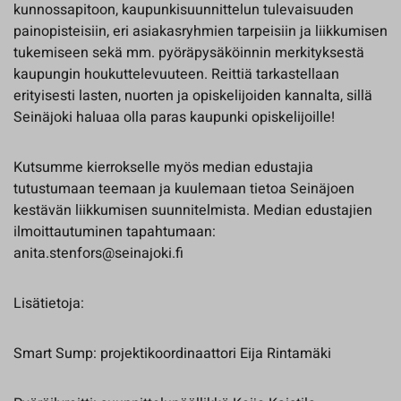
kunnossapitoon, kaupunkisuunnittelun tulevaisuuden
painopisteisiin, eri asiakasryhmien tarpeisiin ja liikkumisen
tukemiseen sekä mm. pyöräpysäköinnin merkityksestä
kaupungin houkuttelevuuteen. Reittiä tarkastellaan
erityisesti lasten, nuorten ja opiskelijoiden kannalta, sillä
Seinäjoki haluaa olla paras kaupunki opiskelijoille!
Kutsumme kierrokselle myös median edustajia
tutustumaan teemaan ja kuulemaan tietoa Seinäjoen
kestävän liikkumisen suunnitelmista. Median edustajien
ilmoittautuminen tapahtumaan:
anita.stenfors@seinajoki.fi
Lisätietoja:
Smart Sump: projektikoordinaattori Eija Rintamäki