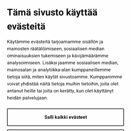
Asuminen ja ympäristö
Tämä sivusto käyttää
Kasvatus ja opetus
evästeitä
Kulttuuri ja liikunta
Hallinto
Käytämme evästeitä tarjoamamme sisällön ja
Työ ja yrittäminen
mainosten räätälöimiseen, sosiaalisen median
Osallistu ja asioi
ominaisuuksien tukemiseen ja kävijämäärämme
analysoimiseen. Lisäksi jaamme sosiaalisen median,
Näytä omat evästeasetukseni
mainosalan ja analytiikka-alan kumppaneillemme
tietoja siitä, miten käytät sivustoamme. Kumppanimme
Seuraa meitä
voivat yhdistää näitä tietoja muihin tietoihin, joita olet
antanut heille tai joita on kerätty, kun olet käyttänyt
heidän palvelujaan.
Salli kaikki evästeet