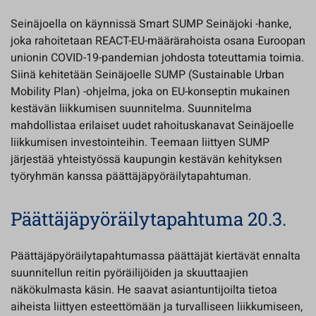
Seinäjoella on käynnissä Smart SUMP Seinäjoki -hanke,
joka rahoitetaan REACT-EU-määrärahoista osana Euroopan
unionin COVID-19-pandemian johdosta toteuttamia toimia.
Siinä kehitetään Seinäjoelle SUMP (Sustainable Urban
Mobility Plan) -ohjelma, joka on EU-konseptin mukainen
kestävän liikkumisen suunnitelma. Suunnitelma
mahdollistaa erilaiset uudet rahoituskanavat Seinäjoelle
liikkumisen investointeihin. Teemaan liittyen SUMP
järjestää yhteistyössä kaupungin kestävän kehityksen
työryhmän kanssa päättäjäpyöräilytapahtuman.
Päättäjäpyöräilytapahtuma 20.3.
Päättäjäpyöräilytapahtumassa päättäjät kiertävät ennalta
suunnitellun reitin pyöräilijöiden ja skuuttaajien
näkökulmasta käsin. He saavat asiantuntijoilta tietoa
aiheista liittyen esteettömään ja turvalliseen liikkumiseen,