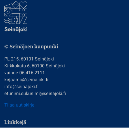
© Seinäjoen kaupunki
PL 215, 60101 Seinäjoki
Kirkkokatu 6, 60100 Seinäjoki
vaihde 06 416 2111
kirjaamo@seinajoki.fi
info@seinajoki.fi
etunimi.sukunimi@seinajoki.fi
Tilaa uutiskirje
Linkkejä