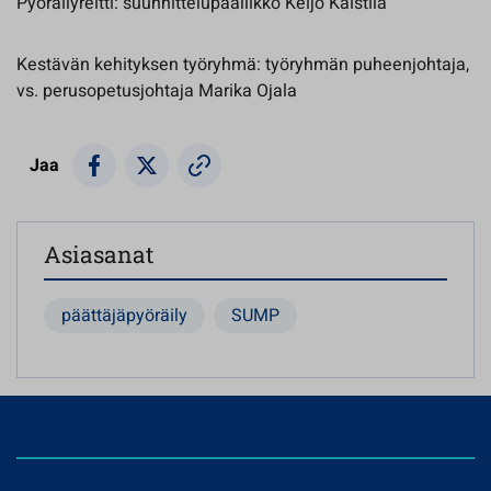
Pyöräilyreitti: suunnittelupäällikkö Keijo Kaistila
Kestävän kehityksen työryhmä: työryhmän puheenjohtaja,
vs. perusopetusjohtaja Marika Ojala
Jaa
Asiasanat
päättäjäpyöräily
SUMP