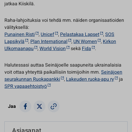
jatkaa Kiiskilä.
Raha-lahjoituksia voi tehdä mm. näiden organisaatioiden
välityksellä:
Punainen Risti
,
Unicef
,
Pelastakaa Lapset
,
SOS
Lapsikylä
,
Plan International
,
UN Women
,
Kirkon
Ulkomaanapu
,
World Vision
sekä
Fida
.
Halutessasi auttaa Seinäjoelle saapuneita ukrainalaisia
voit ottaa yhteyttä paikallisiin toimijoihin mm.
Seinäjoen
seurakunnan Ruokapankki
,
Lakeuden ruoka-apu ry
ja
SPR vapaaehtoistyö
Jaa
Asiasanat