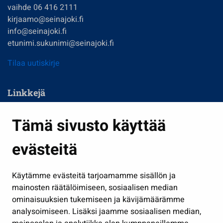
vaihde 06 416 2111
kirjaamo@seinajoki.fi
info@seinajoki.fi
etunimi.sukunimi@seinajoki.fi
Tilaa uutiskirje
Linkkejä
Asuminen ja ympäristö
Tämä sivusto käyttää
Kasvatus ja opetus
evästeitä
Kulttuuri ja liikunta
Hallinto
Käytämme evästeitä tarjoamamme sisällön ja
Työ ja yrittäminen
mainosten räätälöimiseen, sosiaalisen median
Osallistu ja asioi
ominaisuuksien tukemiseen ja kävijämäärämme
analysoimiseen. Lisäksi jaamme sosiaalisen median,
Näytä omat evästeasetukseni