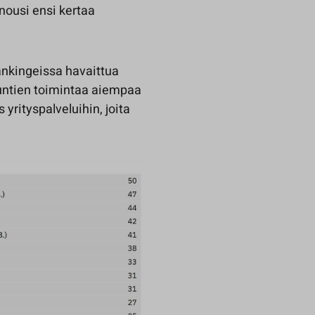
ousi ensi kertaa
ankingeissa havaittua
 kuntien toimintaa aiempaa
yrityspalveluihin, joita