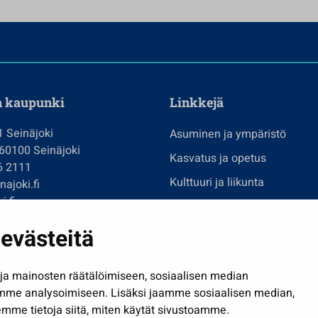
n kaupunki
Linkkejä
1 Seinäjoki
Asuminen ja ympäristö
 60100 Seinäjoki
Kasvatus ja opetus
6 2111
Kulttuuri ja liikunta
ajoki.fi
i.fi
Hallinto
imi@seinajoki.fi
evästeitä
Työ ja yrittäminen
je
Osallistu ja asioi
a mainosten räätälöimiseen, sosiaalisen median
Näytä omat evästeasetuksen
mme analysoimiseen. Lisäksi jaamme sosiaalisen median,
mme tietoja siitä, miten käytät sivustoamme.