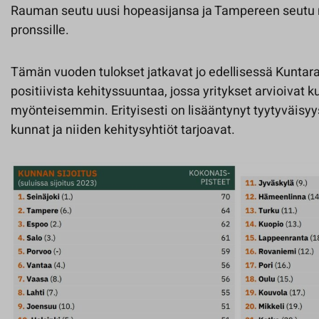
Rauman seutu uusi hopeasijansa ja Tampereen seutu n
pronssille.
Tämän vuoden tulokset jatkavat jo edellisessä Kuntar
positiivista kehityssuuntaa, jossa yritykset arvioivat
myönteisemmin. Erityisesti on lisääntynyt tyytyväisyys 
kunnat ja niiden kehitysyhtiöt tarjoavat.