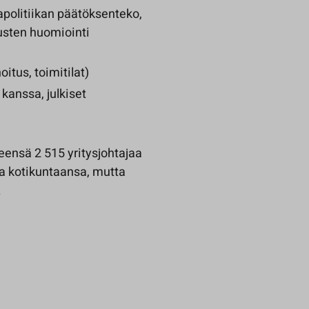
apolitiikan päätöksenteko,
tusten huomiointi
itus, toimitilat)
kanssa, julkiset
ensä 2 515 yritysjohtajaa
aa kotikuntaansa, mutta
.