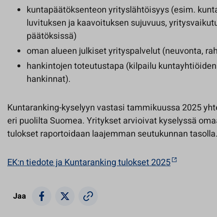
kuntapäätöksenteon yrityslähtöisyys (esim. kunt
luvituksen ja kaavoituksen sujuvuus, yritysvaiku
päätöksissä)
oman alueen julkiset yrityspalvelut (neuvonta, raho
hankintojen toteutustapa (kilpailu kuntayhtiöiden 
hankinnat).
Kuntaranking-kyselyyn vastasi tammikuussa 2025 yhte
eri puolilta Suomea. Yritykset arvioivat kyselyssä om
tulokset raportoidaan laajemman seutukunnan tasolla
EK:n tiedote ja Kuntaranking tulokset 2025
Jaa