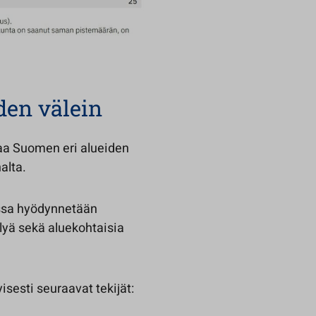
den välein
aa Suomen eri alueiden
alta.
ussa hyödynnetään
lyä sekä aluekohtaisia
yisesti seuraavat tekijät: