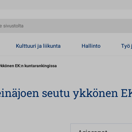
olta
Kulttuuri ja liikunta
Hallinto
Työ 
ykkönen EK:n kuntarankingissa
einäjoen seutu ykkönen E