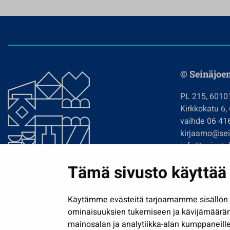
© Seinäjoe
PL 215, 6010
Kirkkokatu 6,
vaihde 06 41
kirjaamo@sein
info@seinajok
etunimi.sukun
Tämä sivusto käyttää 
Tilaa uutiskir
Käytämme evästeitä tarjoamamme sisällön j
ominaisuuksien tukemiseen ja kävijämäärä
mainosalan ja analytiikka-alan kumppaneille