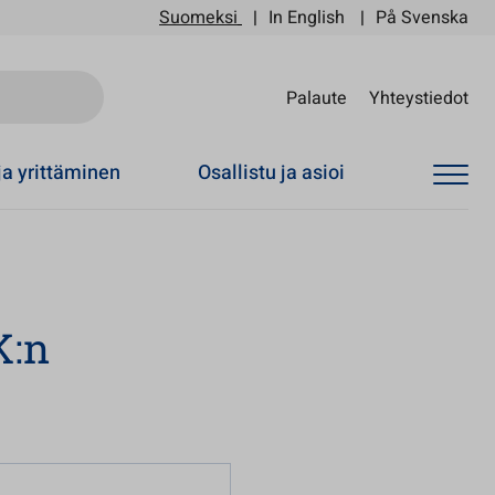
Suomeksi
In English
På Svenska
Sii
Palaute
Yhteystiedot
ja yrittäminen
Osallistu ja asioi
K:n