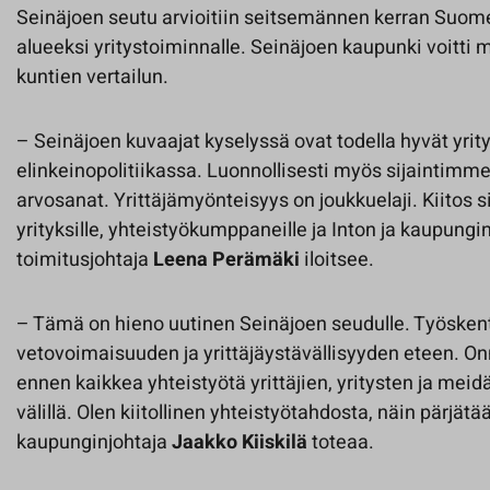
Seinäjoen seutu arvioitiin seitsemännen kerran Suo
alueeksi yritystoiminnalle. Seinäjoen kaupunki voitti 
kuntien vertailun.
– Seinäjoen kuvaajat kyselyssä ovat todella hyvät yrit
elinkeinopolitiikassa. Luonnollisesti myös sijaintimm
arvosanat. Yrittäjämyönteisyys on joukkuelaji. Kiitos si
yrityksille, yhteistyökumppaneille ja Inton ja kaupungin
toimitusjohtaja
Leena Perämäki
iloitsee.
– Tämä on hieno uutinen Seinäjoen seudulle. Työsken
vetovoimaisuuden ja yrittäjäystävällisyyden eteen. O
ennen kaikkea yhteistyötä yrittäjien, yritysten ja mei
välillä. Olen kiitollinen yhteistyötahdosta, näin pärjätä
kaupunginjohtaja
Jaakko Kiiskilä
toteaa.