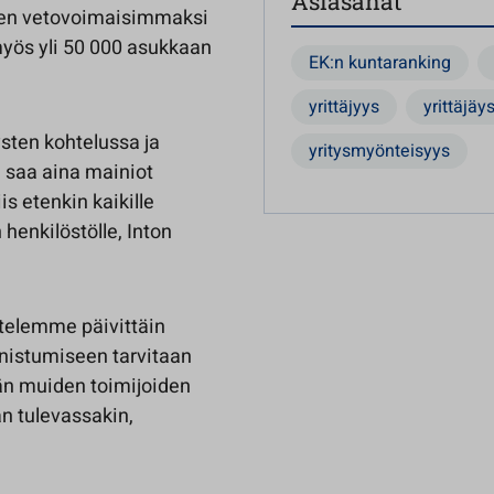
Asiasanat
men vetovoimaisimmaksi
myös yli 50 000 asukkaan
EK:n kuntaranking
yrittäjyys
yrittäjäy
ysten kohtelussa ja
yritysmyönteisyys
e saa aina mainiot
is etenkin kaikille
 henkilöstölle, Inton
telemme päivittäin
nnistumiseen tarvitaan
dän muiden toimijoiden
än tulevassakin,