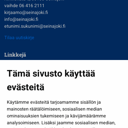
vaihde 06 416 2111
kirjaamo@seinajoki.fi
info@seinajoki.fi
etunimi.sukunimi@seinajoki.fi
Tilaa uutiskirje
Linkkejä
Asuminen ja ympäristö
Tämä sivusto käyttää
Kasvatus ja opetus
evästeitä
Kulttuuri ja liikunta
Hallinto
Käytämme evästeitä tarjoamamme sisällön ja
Työ ja yrittäminen
mainosten räätälöimiseen, sosiaalisen median
Osallistu ja asioi
ominaisuuksien tukemiseen ja kävijämäärämme
analysoimiseen. Lisäksi jaamme sosiaalisen median,
Näytä omat evästeasetukseni