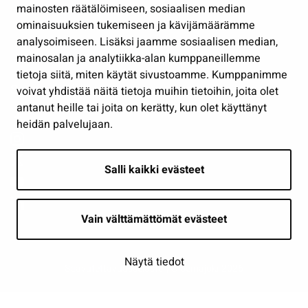
Työ ja yrittäminen
mainosten räätälöimiseen, sosiaalisen median
Osallistu ja asioi
ominaisuuksien tukemiseen ja kävijämäärämme
analysoimiseen. Lisäksi jaamme sosiaalisen median,
Näytä omat evästeasetukseni
mainosalan ja analytiikka-alan kumppaneillemme
tietoja siitä, miten käytät sivustoamme. Kumppanimme
Seuraa meitä
voivat yhdistää näitä tietoja muihin tietoihin, joita olet
antanut heille tai joita on kerätty, kun olet käyttänyt
heidän palvelujaan.
Salli kaikki evästeet
Vain välttämättömät evästeet
Näytä tiedot
Saavutettavuusseloste
| © Seinäjoki 2026