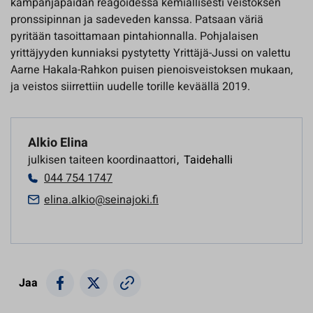
kampanjapaidan reagoidessa kemiallisesti veistoksen
pronssipinnan ja sadeveden kanssa. Patsaan väriä
pyritään tasoittamaan pintahionnalla. Pohjalaisen
yrittäjyyden kunniaksi pystytetty Yrittäjä-Jussi on valettu
Aarne Hakala-Rahkon puisen pienoisveistoksen mukaan,
ja veistos siirrettiin uudelle torille keväällä 2019.
Alkio Elina
julkisen taiteen koordinaattori
,
Taidehalli
044 754 1747
elina.alkio@seinajoki.fi
Jaa