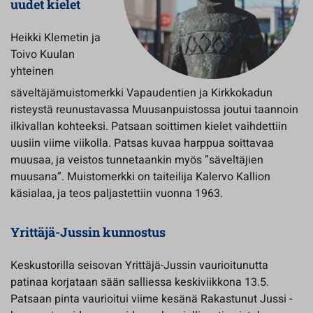
uudet kielet
Heikki Klemetin ja
Toivo Kuulan
yhteinen
säveltäjämuistomerkki Vapaudentien ja Kirkkokadun
risteystä reunustavassa Muusanpuistossa joutui taannoin
ilkivallan kohteeksi. Patsaan soittimen kielet vaihdettiin
uusiin viime viikolla. Patsas kuvaa harppua soittavaa
muusaa, ja veistos tunnetaankin myös ”säveltäjien
muusana”. Muistomerkki on taiteilija Kalervo Kallion
käsialaa, ja teos paljastettiin vuonna 1963.
Yrittäjä-Jussin kunnostus
Keskustorilla seisovan Yrittäjä-Jussin vaurioitunutta
patinaa korjataan sään salliessa keskiviikkona 13.5.
Patsaan pinta vaurioitui viime kesänä Rakastunut Jussi -