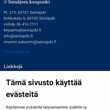
© Seinäjoen kaupunki
PL 215, 60101 Seinäjoki
Kirkkokatu 6, 60100 Seinäjoki
vaihde 06 416 2111
kirjaamo@seinajoki.fi
info@seinajoki.fi
etunimi.sukunimi@seinajoki.fi
Tilaa uutiskirje
Linkkejä
Asuminen ja ympäristö
Tämä sivusto käyttää
Kasvatus ja opetus
evästeitä
Kulttuuri ja liikunta
Hallinto
Käytämme evästeitä tarjoamamme sisällön ja