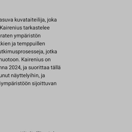
uva kuvataiteilija, joka
 Kairenius tarkastelee
uraten ympäristön
kkien ja temppuillen
utkimusprosesseja, jotka
 muotoon. Kairenius on
na 2024, ja suorittaa tällä
unut näyttelyihin, ja
kiympäristöön sijoittuvan