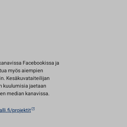
 kanavissa Facebookissa ja
ustua myös aiempien
in. Kesäkuvataiteilijan
an kuulumisia jaetaan
isen median kanavissa.
i.fi/projektit