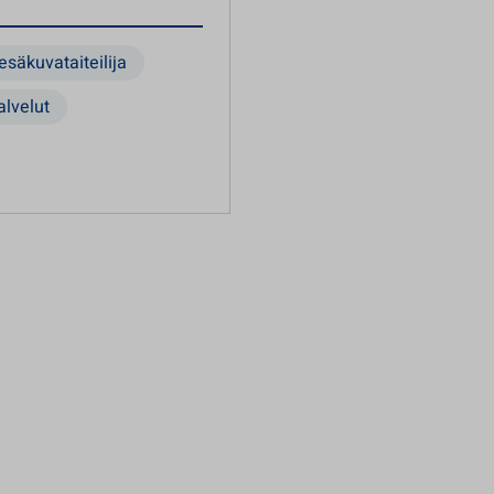
esäkuvataiteilija
alvelut