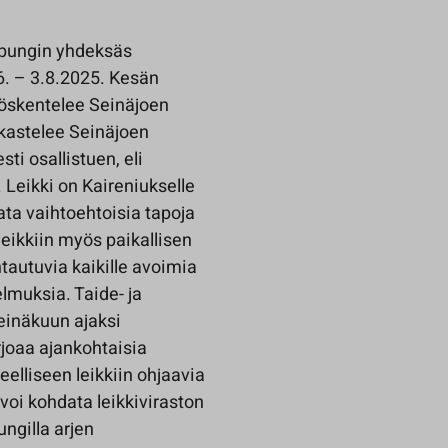
upungin yhdeksäs
6. – 3.8.2025. Kesän
työskentelee Seinäjoen
rkastelee Seinäjoen
ti osallistuen, eli
 Leikki on Kaireniukselle
ata vaihtoehtoisia tapoja
eikkiin myös paikallisen
tautuvia kaikille avoimia
lmuksia. Taide- ja
einäkuun ajaksi
rjoaa ajankohtaisia
eelliseen leikkiin ohjaavia
voi kohdata leikkiviraston
ngilla arjen