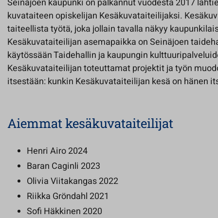
Seinäjoen kaupunki on palkannut vuodesta 2017 lähtien
kuvataiteen opiskelijan Kesäkuvataiteilijaksi. Kesäkuva
taiteellista työtä, joka jollain tavalla näkyy kaupunkilais
Kesäkuvataiteilijan asemapaikka on Seinäjoen taidehal
käytössään Taidehallin ja kaupungin kulttuuripalveluid
Kesäkuvataiteilijan toteuttamat projektit ja työn muodot
itsestään: kunkin Kesäkuvataiteilijan kesä on hänen i
Aiemmat kesäkuvataiteilijat
Henri Airo 2024
Baran Caginli 2023
Olivia Viitakangas 2022
Riikka Gröndahl 2021
Sofi Häkkinen 2020