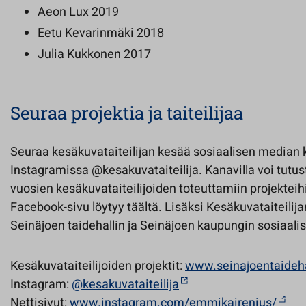
Aeon Lux 2019
Eetu Kevarinmäki 2018
Julia Kukkonen 2017
Seuraa projektia ja taiteilijaa
Seuraa kesäkuvataiteilijan kesää sosiaalisen median
Instagramissa @kesakuvataiteilija. Kanavilla voi tut
vuosien kesäkuvataiteilijoiden toteuttamiin projekteih
Facebook-sivu löytyy täältä. Lisäksi Kesäkuvataiteilij
Seinäjoen taidehallin ja Seinäjoen kaupungin sosiaal
Kesäkuvataiteilijoiden projektit:
www.seinajoentaidehall
Instagram:
@kesakuvataiteilija
Nettisivut:
www.instagram.com/emmikairenius/