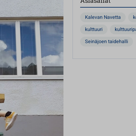
Asiasanat
Kalevan Navetta
k
kulttuuri
kulttuurip
Seinäjoen taidehalli