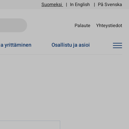
Suomeksi
In English
På Svenska
Sii
Palaute
Yhteystiedot
ja yrittäminen
Osallistu ja asioi