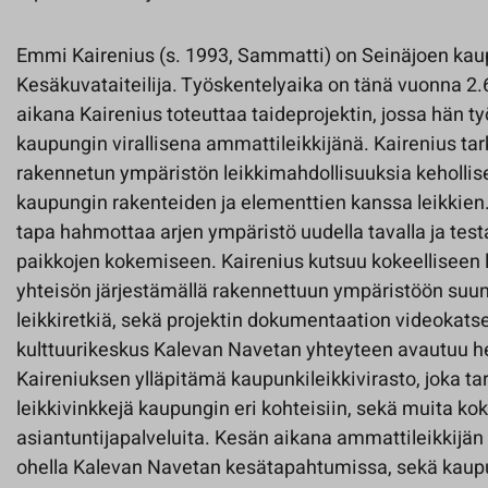
Emmi Kairenius (s. 1993, Sammatti) on Seinäjoen ka
Kesäkuvataiteilija. Työskentelyaika on tänä vuonna 2.
aikana Kairenius toteuttaa taideprojektin, jossa hän 
kaupungin virallisena ammattileikkijänä. Kairenius ta
rakennetun ympäristön leikkimahdollisuuksia kehollises
kaupungin rakenteiden ja elementtien kanssa leikkien.
tapa hahmottaa arjen ympäristö uudella tavalla ja test
paikkojen kokemiseen. Kairenius kutsuu kokeelliseen l
yhteisön järjestämällä rakennettuun ympäristöön suun
leikkiretkiä, sekä projektin dokumentaation videokatse
kulttuurikeskus Kalevan Navetan yhteyteen avautuu h
Kaireniuksen ylläpitämä kaupunkileikkivirasto, joka ta
leikkivinkkejä kaupungin eri kohteisiin, sekä muita kok
asiantuntijapalveluita. Kesän aikana ammattileikkijän 
ohella Kalevan Navetan kesätapahtumissa, sekä kaupu