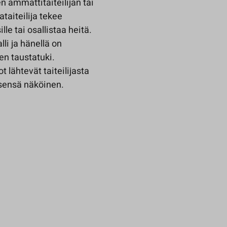
 ammattitaiteilijan tai
taiteilija tekee
ille tai osallistaa heitä.
li ja hänellä on
en taustatuki.
 lähtevät taiteilijasta
tsensä näköinen.