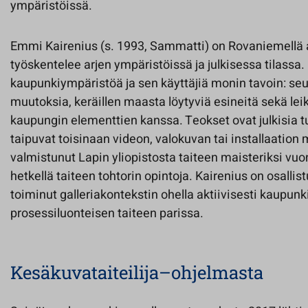
ympäristöissä.
Emmi Kairenius (s. 1993, Sammatti) on Rovaniemellä as
työskentelee arjen ympäristöissä ja julkisessa tilassa.
kaupunkiympäristöä ja sen käyttäjiä monin tavoin: se
muutoksia, keräillen maasta löytyviä esineitä sekä lei
kaupungin elementtien kanssa. Teokset ovat julkisia t
taipuvat toisinaan videon, valokuvan tai installaation
valmistunut Lapin yliopistosta taiteen maisteriksi vuon
hetkellä taiteen tohtorin opintoja. Kairenius on osallist
toiminut galleriakontekstin ohella aktiivisesti kaupun
prosessiluonteisen taiteen parissa.
Kesäkuvataiteilija–ohjelmasta