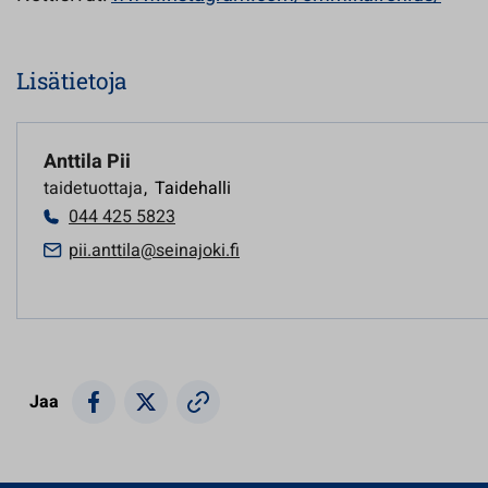
Lisätietoja
Anttila Pii
taidetuottaja
,
Taidehalli
044 425 5823
pii.anttila@seinajoki.fi
Jaa