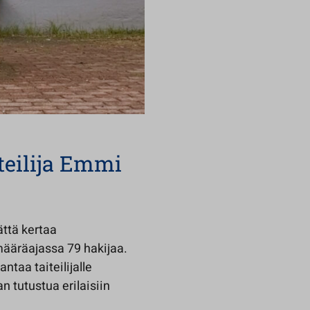
iteilija Emmi
ättä kertaa
määräajassa 79 hakijaa.
ntaa taiteilijalle
n tutustua erilaisiin