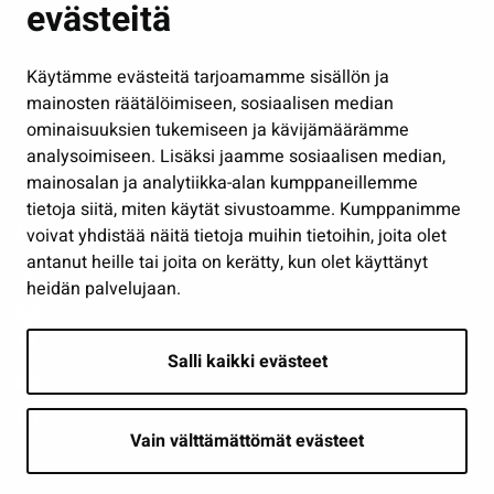
evästeitä
Kulttuuri ja liikunta
Hallinto
Käytämme evästeitä tarjoamamme sisällön ja
Työ ja yrittäminen
mainosten räätälöimiseen, sosiaalisen median
Osallistu ja asioi
ominaisuuksien tukemiseen ja kävijämäärämme
analysoimiseen. Lisäksi jaamme sosiaalisen median,
Näytä omat evästeasetukseni
mainosalan ja analytiikka-alan kumppaneillemme
tietoja siitä, miten käytät sivustoamme. Kumppanimme
Seuraa meitä
voivat yhdistää näitä tietoja muihin tietoihin, joita olet
antanut heille tai joita on kerätty, kun olet käyttänyt
heidän palvelujaan.
Salli kaikki evästeet
Vain välttämättömät evästeet