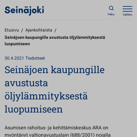
Haku
Valikko
Etusivu
/
Ajankohtaista
/
Seinäjoen kaupungille avustusta öljylämmityksestä
luopumiseen
30.4.2021
Tiedotteet
Seinäjoen kaupungille
avustusta
öljylämmityksestä
luopumiseen
Asumisen rahoitus- ja kehittämiskeskus ARA on
myöntänyt valtionavustuslain (688/2001) nojalla