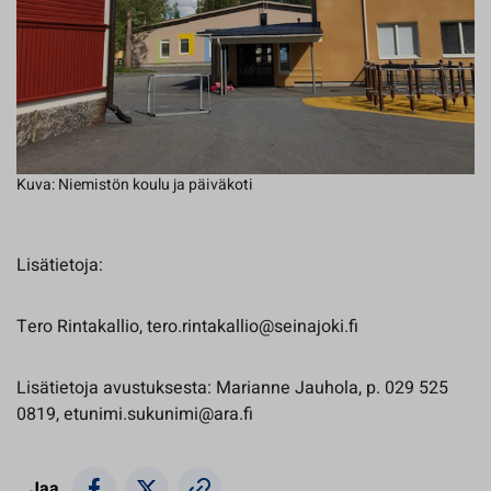
Kuva: Niemistön koulu ja päiväkoti
Lisätietoja:
Tero Rintakallio, tero.rintakallio@seinajoki.fi
Lisätietoja avustuksesta: Marianne Jauhola, p. 029 525
0819, etunimi.sukunimi@ara.fi
Jaa