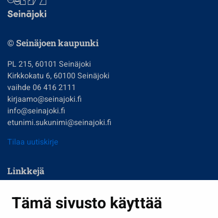
© Seinäjoen kaupunki
PL 215, 60101 Seinäjoki
Kirkkokatu 6, 60100 Seinäjoki
vaihde 06 416 2111
kirjaamo@seinajoki.fi
info@seinajoki.fi
etunimi.sukunimi@seinajoki.fi
Tilaa uutiskirje
Linkkejä
Asuminen ja ympäristö
Tämä sivusto käyttää
Kasvatus ja opetus