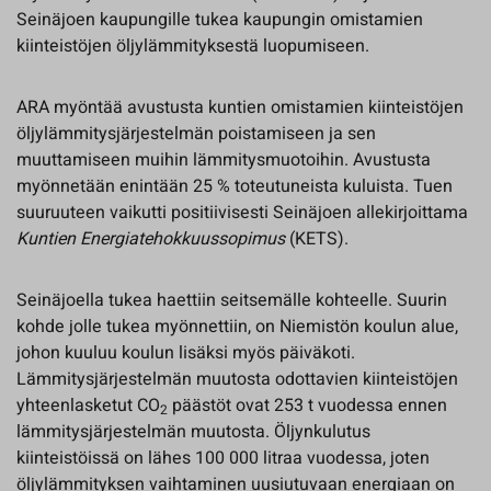
Seinäjoen kaupungille tukea kaupungin omistamien
kiinteistöjen öljylämmityksestä luopumiseen.
ARA myöntää avustusta kuntien omistamien kiinteistöjen
öljylämmitysjärjestelmän poistamiseen ja sen
muuttamiseen muihin lämmitysmuotoihin. Avustusta
myönnetään enintään 25 % toteutuneista kuluista. Tuen
suuruuteen vaikutti positiivisesti Seinäjoen allekirjoittama
Kuntien Energiatehokkuussopimus
(KETS).
Seinäjoella tukea haettiin seitsemälle kohteelle. Suurin
kohde jolle tukea myönnettiin, on Niemistön koulun alue,
johon kuuluu koulun lisäksi myös päiväkoti.
Lämmitysjärjestelmän muutosta odottavien kiinteistöjen
yhteenlasketut CO
päästöt ovat 253 t vuodessa ennen
2
lämmitysjärjestelmän muutosta. Öljynkulutus
kiinteistöissä on lähes 100 000 litraa vuodessa, joten
öljylämmityksen vaihtaminen uusiutuvaan energiaan on