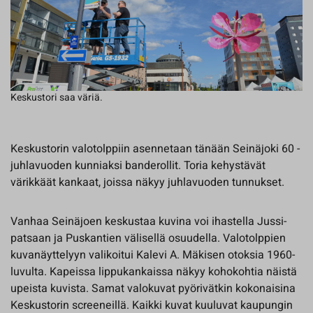
Keskustori saa väriä.
Keskustorin valotolppiin asennetaan tänään Seinäjoki 60 -
juhlavuoden kunniaksi banderollit. Toria kehystävät
värikkäät kankaat, joissa näkyy juhlavuoden tunnukset.
Vanhaa Seinäjoen keskustaa kuvina voi ihastella Jussi-
patsaan ja Puskantien välisellä osuudella. Valotolppien
kuvanäyttelyyn valikoitui Kalevi A. Mäkisen otoksia 1960-
luvulta. Kapeissa lippukankaissa näkyy kohokohtia näistä
upeista kuvista. Samat valokuvat pyörivätkin kokonaisina
Keskustorin screeneillä. Kaikki kuvat kuuluvat kaupungin