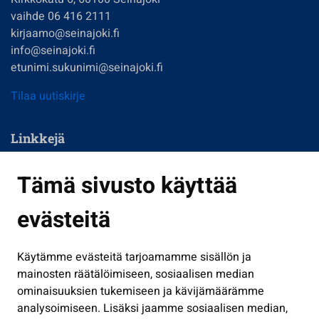
vaihde 06 416 2111
kirjaamo@seinajoki.fi
info@seinajoki.fi
etunimi.sukunimi@seinajoki.fi
Tilaa uutiskirje
Linkkejä
Asuminen ja ympäristö
Tämä sivusto käyttää
Kasvatus ja opetus
evästeitä
Kulttuuri ja liikunta
Hallinto
Käytämme evästeitä tarjoamamme sisällön ja
Työ ja yrittäminen
mainosten räätälöimiseen, sosiaalisen median
ominaisuuksien tukemiseen ja kävijämäärämme
Osallistu ja asioi
analysoimiseen. Lisäksi jaamme sosiaalisen median,
Näytä omat evästeasetukseni