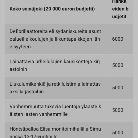
Hankk
Koko seinäjoki (20 000 euron budjetti)
eiden b
udjetit
Defibrillaattoreita eli sydäniskureita asunt
oalueille koulujen ja liikuntapaikkojen läh
6000
eisyyteen
Lainattavia urheilulajien kausikortteja kirj
5000
astoihin
Liukulumikenkiä ja retkiluistimia lainattav
5000
aksi kirjastoihin
Vanhemmuutta tukevia luentoja yläasteik
5000
äisten lasten vanhemmille
Höntsäpalloa Elisa monitoimihallilla Simu
5000
nassa 13-17-vuotiaille