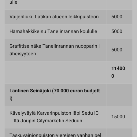
ulle
Vaijeriliuku Latikan alueen leikkipuistoon
5000
Hämähäkkikeinu Tanelinrannan koululle
5000
Graffitiseinäke Tanelinrannan nuopparin l
5000
äheisyyteen
11400
0
Läntinen Seinäjoki (70 000 euron budjett
i)
Kävelyväylä Karvarinpuiston läpi Sedu IC
15000
T:ltä Joupin Citymarketin Seduun
Taskuvainionpuiston viereisen vanhan pel