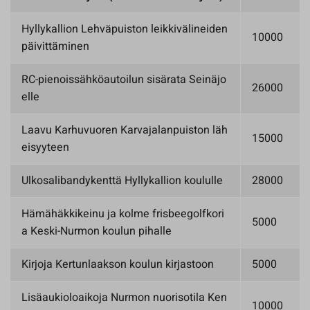
Hyllykallion Lehväpuiston leikkivälineiden
10000
päivittäminen
RC-pienoissähköautoilun sisärata Seinäjo
26000
elle
Laavu Karhuvuoren Karvajalanpuiston läh
15000
eisyyteen
Ulkosalibandykenttä Hyllykallion koululle
28000
Hämähäkkikeinu ja kolme frisbeegolfkori
5000
a Keski-Nurmon koulun pihalle
Kirjoja Kertunlaakson koulun kirjastoon
5000
Lisäaukioloaikoja Nurmon nuorisotila Ken
10000