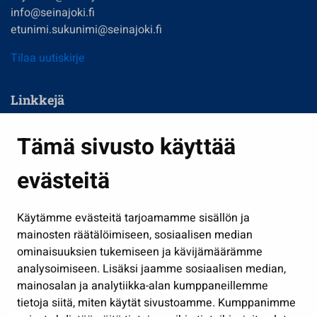
info@seinajoki.fi
etunimi.sukunimi@seinajoki.fi
Tilaa uutiskirje
Linkkejä
Asuminen ja ympäristö
Tämä sivusto käyttää
Kasvatus ja opetus
evästeitä
Kulttuuri ja liikunta
Hallinto
Käytämme evästeitä tarjoamamme sisällön ja
Työ ja yrittäminen
mainosten räätälöimiseen, sosiaalisen median
Osallistu ja asioi
ominaisuuksien tukemiseen ja kävijämäärämme
analysoimiseen. Lisäksi jaamme sosiaalisen median,
Näytä omat evästeasetukseni
mainosalan ja analytiikka-alan kumppaneillemme
tietoja siitä, miten käytät sivustoamme. Kumppanimme
Seuraa meitä