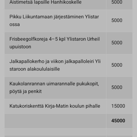
Aistimetsä lapsille Hanhikoskelle
5000
Pikku Liikuntamaan järjestäminen Ylistar
5000
ossa
Frisbeegolfkoreja 4–5 kpl Ylistaron Urheil
5000
upuistoon
Jalkapallokerho ja viikon jalkapalloleiri Yli
5000
staroon alakoululaisille
Kaukolanrannan uimarannalle pukukopit,
5000
pöytä ja penkit
Katukoriskenttä Kirja-Matin koulun pihalle
15000
45000