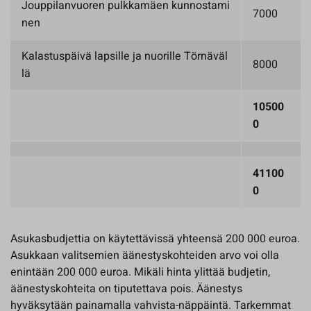
Jouppilanvuoren pulkkamäen kunnostami
7000
nen
Kalastuspäivä lapsille ja nuorille Törnäväl
8000
lä
10500
0
41100
0
Asukasbudjettia on käytettävissä yhteensä 200 000 euroa.
Asukkaan valitsemien äänestyskohteiden arvo voi olla
enintään 200 000 euroa. Mikäli hinta ylittää budjetin,
äänestyskohteita on tiputettava pois. Äänestys
hyväksytään painamalla vahvista-näppäintä. Tarkemmat