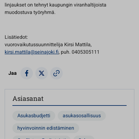
linjaukset on tehnyt kaupungin viranhaltijoista
muodostuva työryhmä.
Lisätiedot:
vuorovaikutussuunnittelija Kirsi Mattila,
kirsi.mattila@seinajoki.fi
, puh. 0405305111
Jaa
Asiasanat
Asukasbudjetti
asukasosallisuus
hyvinvoinnin edistäminen