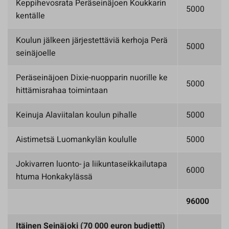
Keppihevosrata Peräseinäjoen Koukkarin
5000
kentälle
Koulun jälkeen järjestettäviä kerhoja Perä
5000
seinäjoelle
Peräseinäjoen Dixie-nuopparin nuorille ke
5000
hittämisrahaa toimintaan
Keinuja Alaviitalan koulun pihalle
5000
Aistimetsä Luomankylän koululle
5000
Jokivarren luonto- ja liikuntaseikkailutapa
6000
htuma Honkakylässä
96000
Itäinen Seinäjoki (70 000 euron budjetti)