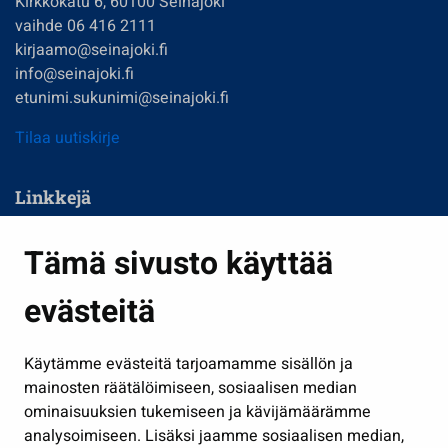
Kirkkokatu 6, 60100 Seinäjoki
vaihde 06 416 2111
kirjaamo@seinajoki.fi
info@seinajoki.fi
etunimi.sukunimi@seinajoki.fi
Tilaa uutiskirje
Linkkejä
Asuminen ja ympäristö
Tämä sivusto käyttää
Kasvatus ja opetus
evästeitä
Kulttuuri ja liikunta
Hallinto
Käytämme evästeitä tarjoamamme sisällön ja
Työ ja yrittäminen
mainosten räätälöimiseen, sosiaalisen median
Osallistu ja asioi
ominaisuuksien tukemiseen ja kävijämäärämme
analysoimiseen. Lisäksi jaamme sosiaalisen median,
Näytä omat evästeasetukseni