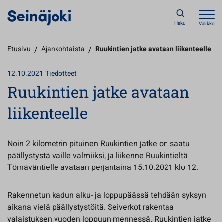
Haku
Valikko
Etusivu
/
Ajankohtaista
/
Ruukintien jatke avataan liikenteelle
12.10.2021
Tiedotteet
Ruukintien jatke avataan
liikenteelle
Noin 2 kilometrin pituinen Ruukintien jatke on saatu
päällystystä vaille valmiiksi, ja liikenne Ruukintieltä
Törnäväntielle avataan perjantaina 15.10.2021 klo 12.
Rakennetun kadun alku- ja loppupäässä tehdään syksyn
aikana vielä päällystystöitä. Seiverkot rakentaa
valaistuksen vuoden loppuun mennessä. Ruukintien jatke