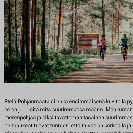
Etelä-Pohjanmaata ei ehkä ensimmäisenä kuvitella p
se on juuri sitä mitä suurimmassa määrin. Maakunt
merenpohjaa ja siksi tavattoman tasainen suurimmass
peltoaukeat tuovat tunteen, että taivas on korkealla ja 