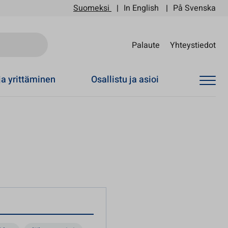
Suomeksi
In English
På Svenska
Sii
Palaute
Yhteystiedot
ja yrittäminen
Osallistu ja asioi