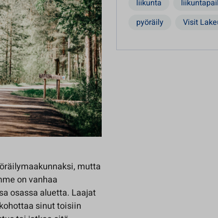
liikunta
liikuntapa
pyöräily
Visit Lak
yöräilymaakunnaksi, mutta
amme on vanhaa
a osassa aluetta. Laajat
kohottaa sinut toisiin