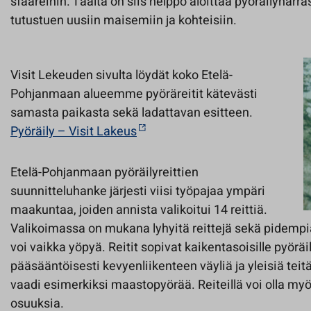
sfääreihin. Täältä on siis helppo aloittaa pyöräilyharras
tutustuen uusiin maisemiin ja kohteisiin.
Visit Lekeuden sivulta löydät koko Etelä-
Pohjanmaan alueemme pyöräreitit kätevästi
samasta paikasta sekä ladattavan esitteen.
Pyöräily – Visit Lakeus
Etelä-Pohjanmaan pyöräilyreittien
suunnitteluhanke järjesti viisi työpajaa ympäri
maakuntaa, joiden annista valikoitui 14 reittiä.
Valikoimassa on mukana lyhyitä reittejä sekä pidempiä 
voi vaikka yöpyä. Reitit sopivat kaikentasoisille pyöräil
pääsääntöisesti kevyenliikenteen väyliä ja yleisiä teitä
vaadi esimerkiksi maastopyörää. Reiteillä voi olla m
osuuksia.