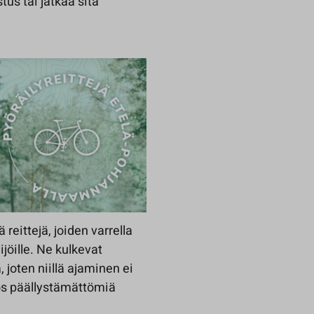
tus tai jatkaa sitä
reittejä, joiden varrella
ijöille. Ne kulkevat
, joten niillä ajaminen ei
yös päällystämättömiä