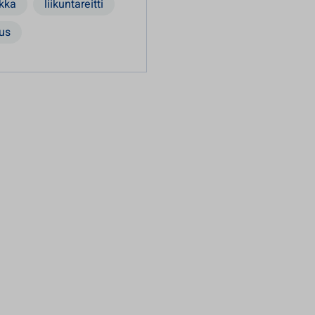
ikka
liikuntareitti
eus