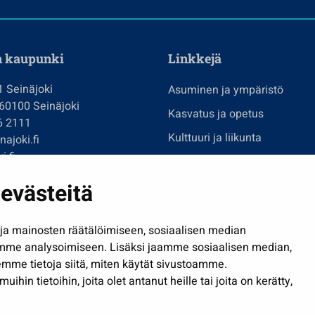
n kaupunki
Linkkejä
1 Seinäjoki
Asuminen ja ympäristö
 60100 Seinäjoki
Kasvatus ja opetus
6 2111
Kulttuuri ja liikunta
ajoki.fi
i.fi
Hallinto
imi@seinajoki.fi
evästeitä
Työ ja yrittäminen
je
Osallistu ja asioi
a mainosten räätälöimiseen, sosiaalisen median
Näytä omat evästeasetuksen
mme analysoimiseen. Lisäksi jaamme sosiaalisen median,
mme tietoja siitä, miten käytät sivustoamme.
in tietoihin, joita olet antanut heille tai joita on kerätty,
Saavutettavuusseloste
| © Seinäjoki 2026