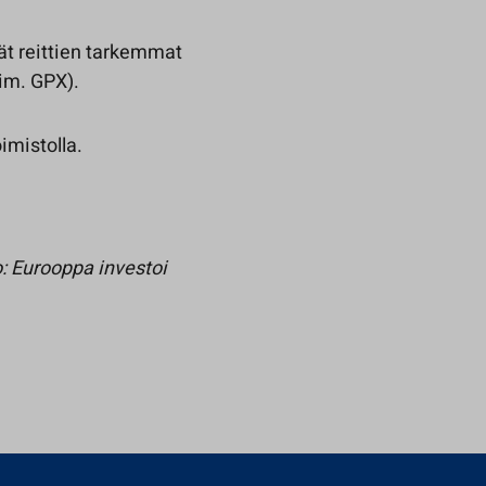
ät reittien tarkemmat
sim. GPX).
imistolla.
 Eurooppa investoi