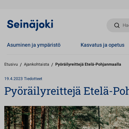
Hae sivust
Asuminen ja ympäristö
Kasvatus ja opetus
Etusivu
/
Ajankohtaista
/
Pyöräilyreittejä Etelä-Pohjanmaalla
19.4.2023
Tiedotteet
Pyöräilyreittejä Etelä-P