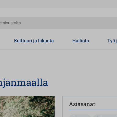
olta
Kulttuuri ja liikunta
Hallinto
Työ 
ohjanmaalla
Asiasanat