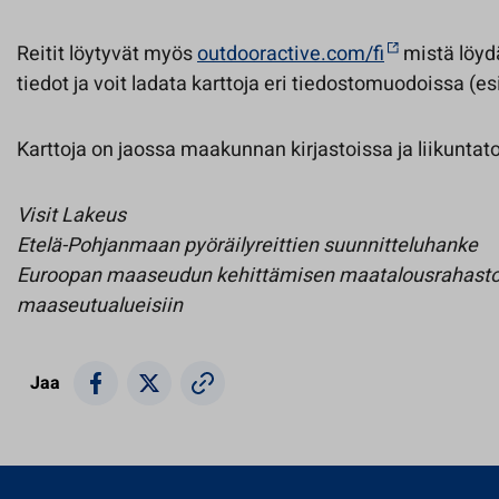
Reitit löytyvät myös
outdooractive.com/fi
mistä löyd
tiedot ja voit ladata karttoja eri tiedostomuodoissa (e
Karttoja on jaossa maakunnan kirjastoissa ja liikuntato
Visit Lakeus
Etelä-Pohjanmaan pyöräilyreittien suunnitteluhanke
Euroopan maaseudun kehittämisen maatalousrahasto:
maaseutualueisiin
Jaa