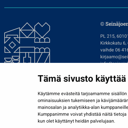
© Seinäjoe
PL 215, 6010
Kirkkokatu 6,
vaihde 06 41
kirjaamo@sein
info@seinajok
etunimi.sukun
Tämä sivusto käyttää 
Tilaa uutiskir
Käytämme evästeitä tarjoamamme sisällön j
ominaisuuksien tukemiseen ja kävijämäärä
mainosalan ja analytiikka-alan kumppaneille
Kumppanimme voivat yhdistää näitä tietoja muih
kun olet käyttänyt heidän palvelujaan.