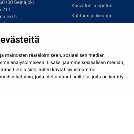
 60100 Seinäjoki
Kasvatus ja opetus
6 2111
Kulttuuri ja liikunta
ajoki.fi
i.fi
Hallinto
imi@seinajoki.fi
evästeitä
Työ ja yrittäminen
je
Osallistu ja asioi
a mainosten räätälöimiseen, sosiaalisen median
Näytä omat evästeasetuksen
mme analysoimiseen. Lisäksi jaamme sosiaalisen median,
mme tietoja siitä, miten käytät sivustoamme.
in tietoihin, joita olet antanut heille tai joita on kerätty,
Saavutettavuusseloste
| © Seinäjoki 2026