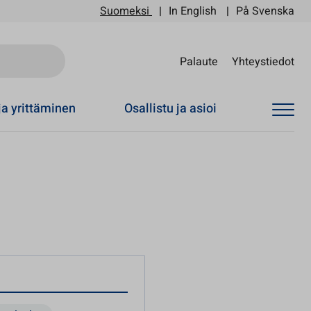
Suomeksi
In English
På Svenska
Sii
Palaute
Yhteystiedot
ja yrittäminen
Osallistu ja asioi