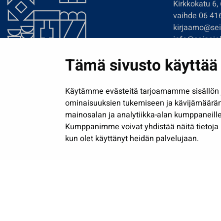
Kirkkokatu 6,
vaihde 06 41
kirjaamo@sein
info@seinajok
etunimi.sukun
Tämä sivusto käyttää 
Tilaa uutiskir
Käytämme evästeitä tarjoamamme sisällön j
ominaisuuksien tukemiseen ja kävijämäärä
mainosalan ja analytiikka-alan kumppaneille
Kumppanimme voivat yhdistää näitä tietoja muih
kun olet käyttänyt heidän palvelujaan.