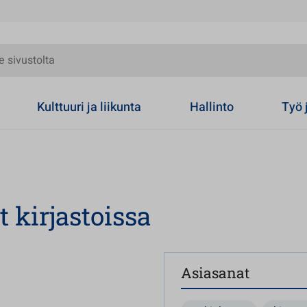
olta
Kulttuuri ja liikunta
Hallinto
Työ 
 kirjastoissa
Asiasanat