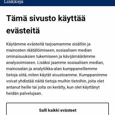
Linkkejä
Asuminen ja ympäristö
Tämä sivusto käyttää
Kasvatus ja opetus
evästeitä
Kulttuuri ja liikunta
Hallinto
Käytämme evästeitä tarjoamamme sisällön ja
Työ ja yrittäminen
mainosten räätälöimiseen, sosiaalisen median
Osallistu ja asioi
ominaisuuksien tukemiseen ja kävijämäärämme
analysoimiseen. Lisäksi jaamme sosiaalisen median,
Näytä omat evästeasetukseni
mainosalan ja analytiikka-alan kumppaneillemme
tietoja siitä, miten käytät sivustoamme. Kumppanimme
Seuraa meitä
voivat yhdistää näitä tietoja muihin tietoihin, joita olet
antanut heille tai joita on kerätty, kun olet käyttänyt
heidän palvelujaan.
Salli kaikki evästeet