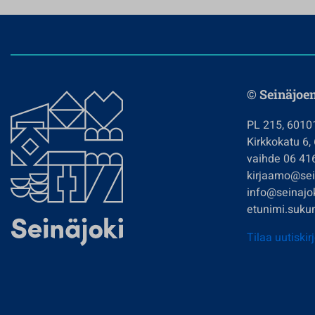
© Seinäjoe
PL 215, 6010
Kirkkokatu 6,
vaihde 06 41
kirjaamo@sein
info@seinajok
etunimi.sukun
Tilaa uutiskir