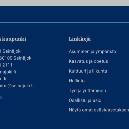
n kaupunki
Linkkejä
1 Seinäjoki
Asuminen ja ympäristö
 60100 Seinäjoki
Kasvatus ja opetus
6 2111
Kulttuuri ja liikunta
ajoki.fi
i.fi
Hallinto
imi@seinajoki.fi
Työ ja yrittäminen
je
Osallistu ja asioi
Näytä omat evästeasetuksen