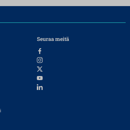
Seuraa meitä
i