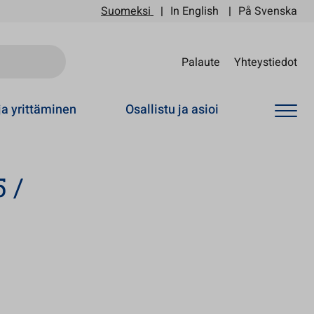
Suomeksi
In English
På Svenska
Sii
Palaute
Yhteystiedot
ja yrittäminen
Osallistu ja asioi
 /