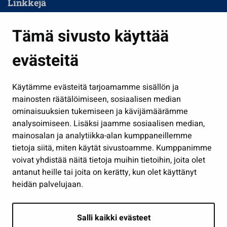
Linkkejä
Asuminen ja ympäristö
Tämä sivusto käyttää
Kasvatus ja opetus
evästeitä
Kulttuuri ja liikunta
Hallinto
Käytämme evästeitä tarjoamamme sisällön ja
Työ ja yrittäminen
mainosten räätälöimiseen, sosiaalisen median
Osallistu ja asioi
ominaisuuksien tukemiseen ja kävijämäärämme
analysoimiseen. Lisäksi jaamme sosiaalisen median,
Näytä omat evästeasetukseni
mainosalan ja analytiikka-alan kumppaneillemme
tietoja siitä, miten käytät sivustoamme. Kumppanimme
Seuraa meitä
voivat yhdistää näitä tietoja muihin tietoihin, joita olet
antanut heille tai joita on kerätty, kun olet käyttänyt
heidän palvelujaan.
Salli kaikki evästeet