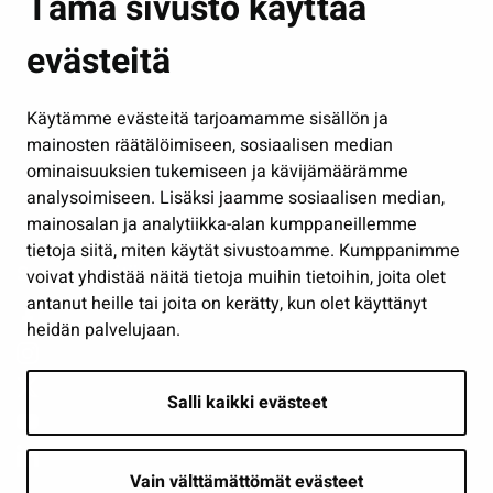
Tämä sivusto käyttää
Kasvatus ja opetus
evästeitä
Kulttuuri ja liikunta
Hallinto
Käytämme evästeitä tarjoamamme sisällön ja
Työ ja yrittäminen
mainosten räätälöimiseen, sosiaalisen median
Osallistu ja asioi
ominaisuuksien tukemiseen ja kävijämäärämme
analysoimiseen. Lisäksi jaamme sosiaalisen median,
Näytä omat evästeasetukseni
mainosalan ja analytiikka-alan kumppaneillemme
tietoja siitä, miten käytät sivustoamme. Kumppanimme
Seuraa meitä
voivat yhdistää näitä tietoja muihin tietoihin, joita olet
antanut heille tai joita on kerätty, kun olet käyttänyt
heidän palvelujaan.
Salli kaikki evästeet
Vain välttämättömät evästeet