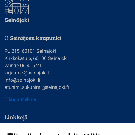
© Seinäjoen kaupunki
PL 215, 60101 Seinäjoki
Kirkkokatu 6, 60100 Seinäjoki
vaihde 06 416 2111
kirjaamo@seinajoki.fi
info@seinajoki.fi
etunimi.sukunimi@seinajoki.fi
Tilaa uutiskirje
Linkkejä
Asuminen ja ympäristö