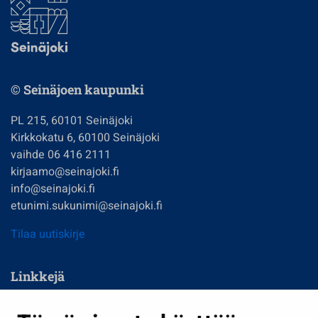
© Seinäjoen kaupunki
PL 215, 60101 Seinäjoki
Kirkkokatu 6, 60100 Seinäjoki
vaihde 06 416 2111
kirjaamo@seinajoki.fi
info@seinajoki.fi
etunimi.sukunimi@seinajoki.fi
Tilaa uutiskirje
Linkkejä
Asuminen ja ympäristö