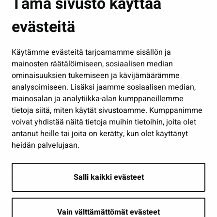
Tämä sivusto käyttää
Kasvatus ja opetus
evästeitä
Kulttuuri ja liikunta
Hallinto
Käytämme evästeitä tarjoamamme sisällön ja
Työ ja yrittäminen
mainosten räätälöimiseen, sosiaalisen median
Osallistu ja asioi
ominaisuuksien tukemiseen ja kävijämäärämme
analysoimiseen. Lisäksi jaamme sosiaalisen median,
Näytä omat evästeasetukseni
mainosalan ja analytiikka-alan kumppaneillemme
tietoja siitä, miten käytät sivustoamme. Kumppanimme
Seuraa meitä
voivat yhdistää näitä tietoja muihin tietoihin, joita olet
antanut heille tai joita on kerätty, kun olet käyttänyt
heidän palvelujaan.
Salli kaikki evästeet
Vain välttämättömät evästeet