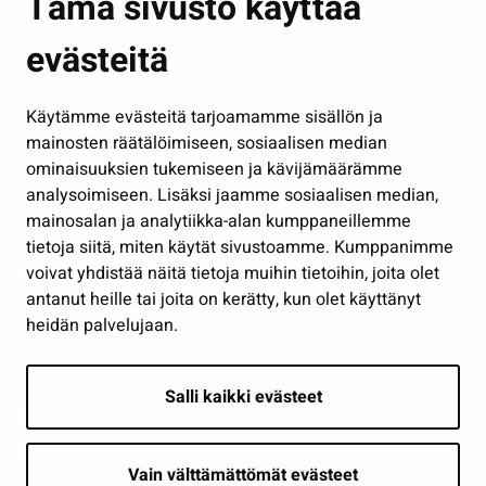
Tämä sivusto käyttää
Kasvatus ja opetus
evästeitä
Kulttuuri ja liikunta
Hallinto
Käytämme evästeitä tarjoamamme sisällön ja
Työ ja yrittäminen
mainosten räätälöimiseen, sosiaalisen median
Osallistu ja asioi
ominaisuuksien tukemiseen ja kävijämäärämme
analysoimiseen. Lisäksi jaamme sosiaalisen median,
Näytä omat evästeasetukseni
mainosalan ja analytiikka-alan kumppaneillemme
tietoja siitä, miten käytät sivustoamme. Kumppanimme
Seuraa meitä
voivat yhdistää näitä tietoja muihin tietoihin, joita olet
antanut heille tai joita on kerätty, kun olet käyttänyt
heidän palvelujaan.
Salli kaikki evästeet
Vain välttämättömät evästeet