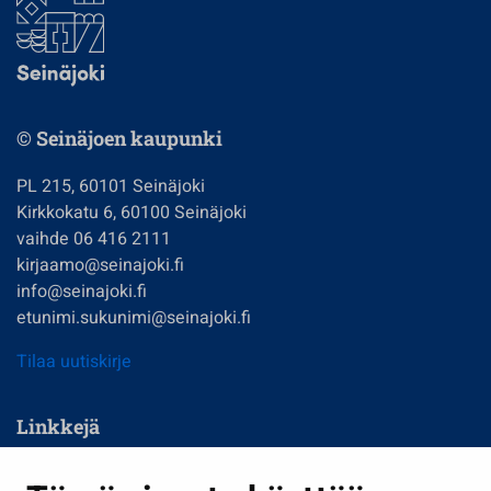
© Seinäjoen kaupunki
PL 215, 60101 Seinäjoki
Kirkkokatu 6, 60100 Seinäjoki
vaihde 06 416 2111
kirjaamo@seinajoki.fi
info@seinajoki.fi
etunimi.sukunimi@seinajoki.fi
Tilaa uutiskirje
Linkkejä
Asuminen ja ympäristö