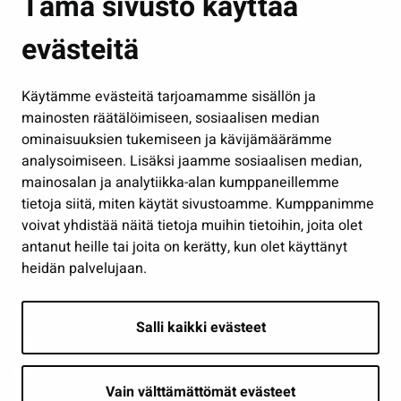
Tämä sivusto käyttää
Kasvatus ja opetus
evästeitä
Kulttuuri ja liikunta
Hallinto
Käytämme evästeitä tarjoamamme sisällön ja
Työ ja yrittäminen
mainosten räätälöimiseen, sosiaalisen median
Osallistu ja asioi
ominaisuuksien tukemiseen ja kävijämäärämme
analysoimiseen. Lisäksi jaamme sosiaalisen median,
Näytä omat evästeasetukseni
mainosalan ja analytiikka-alan kumppaneillemme
tietoja siitä, miten käytät sivustoamme. Kumppanimme
Seuraa meitä
voivat yhdistää näitä tietoja muihin tietoihin, joita olet
antanut heille tai joita on kerätty, kun olet käyttänyt
heidän palvelujaan.
Salli kaikki evästeet
Vain välttämättömät evästeet