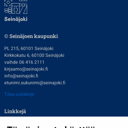
© Seinäjoen kaupunki
PL 215, 60101 Seinäjoki
Kirkkokatu 6, 60100 Seinäjoki
vaihde 06 416 2111
kirjaamo@seinajoki.fi
info@seinajoki.fi
etunimi.sukunimi@seinajoki.fi
Tilaa uutiskirje
Linkkejä
Asuminen ja ympäristö