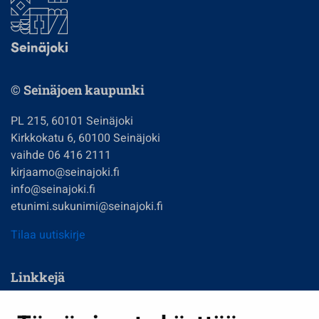
© Seinäjoen kaupunki
PL 215, 60101 Seinäjoki
Kirkkokatu 6, 60100 Seinäjoki
vaihde 06 416 2111
kirjaamo@seinajoki.fi
info@seinajoki.fi
etunimi.sukunimi@seinajoki.fi
Tilaa uutiskirje
Linkkejä
Asuminen ja ympäristö