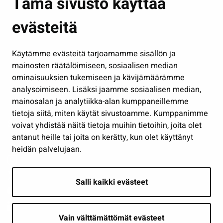
Tämä sivusto käyttää
Kasvatus ja opetus
evästeitä
Kulttuuri ja liikunta
Hallinto
Käytämme evästeitä tarjoamamme sisällön ja
Työ ja yrittäminen
mainosten räätälöimiseen, sosiaalisen median
Osallistu ja asioi
ominaisuuksien tukemiseen ja kävijämäärämme
analysoimiseen. Lisäksi jaamme sosiaalisen median,
Näytä omat evästeasetukseni
mainosalan ja analytiikka-alan kumppaneillemme
tietoja siitä, miten käytät sivustoamme. Kumppanimme
Seuraa meitä
voivat yhdistää näitä tietoja muihin tietoihin, joita olet
antanut heille tai joita on kerätty, kun olet käyttänyt
heidän palvelujaan.
Salli kaikki evästeet
Vain välttämättömät evästeet