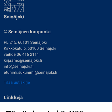
© Seinäjoen kaupunki
PL 215, 60101 Seinäjoki
Kirkkokatu 6, 60100 Seinäjoki
vaihde 06 416 2111
kirjaamo@seinajoki.fi
info@seinajoki.fi
etunimi.sukunimi@seinajoki.fi
Tilaa uutiskirje
Linkkejä
Asuminen ja ympäristö