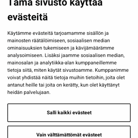
Tämä sivusto käyttää
Kasvatus ja opetus
evästeitä
Kulttuuri ja liikunta
Hallinto
Käytämme evästeitä tarjoamamme sisällön ja
Työ ja yrittäminen
mainosten räätälöimiseen, sosiaalisen median
Osallistu ja asioi
ominaisuuksien tukemiseen ja kävijämäärämme
analysoimiseen. Lisäksi jaamme sosiaalisen median,
Näytä omat evästeasetukseni
mainosalan ja analytiikka-alan kumppaneillemme
tietoja siitä, miten käytät sivustoamme. Kumppanimme
Seuraa meitä
voivat yhdistää näitä tietoja muihin tietoihin, joita olet
antanut heille tai joita on kerätty, kun olet käyttänyt
heidän palvelujaan.
Salli kaikki evästeet
Vain välttämättömät evästeet