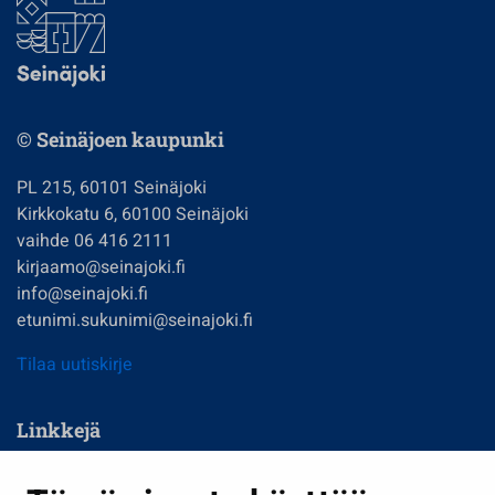
© Seinäjoen kaupunki
PL 215, 60101 Seinäjoki
Kirkkokatu 6, 60100 Seinäjoki
vaihde 06 416 2111
kirjaamo@seinajoki.fi
info@seinajoki.fi
etunimi.sukunimi@seinajoki.fi
Tilaa uutiskirje
Linkkejä
Asuminen ja ympäristö