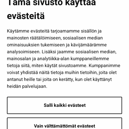
Tämä sivusto käyttää
Kasvatus ja opetus
evästeitä
Kulttuuri ja liikunta
Hallinto
Käytämme evästeitä tarjoamamme sisällön ja
Työ ja yrittäminen
mainosten räätälöimiseen, sosiaalisen median
Osallistu ja asioi
ominaisuuksien tukemiseen ja kävijämäärämme
analysoimiseen. Lisäksi jaamme sosiaalisen median,
Näytä omat evästeasetukseni
mainosalan ja analytiikka-alan kumppaneillemme
tietoja siitä, miten käytät sivustoamme. Kumppanimme
Seuraa meitä
voivat yhdistää näitä tietoja muihin tietoihin, joita olet
antanut heille tai joita on kerätty, kun olet käyttänyt
heidän palvelujaan.
Salli kaikki evästeet
Vain välttämättömät evästeet