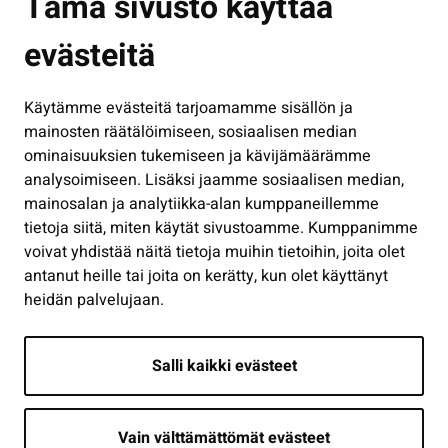
Tämä sivusto käyttää
Kasvatus ja opetus
evästeitä
Kulttuuri ja liikunta
Hallinto
Käytämme evästeitä tarjoamamme sisällön ja
Työ ja yrittäminen
mainosten räätälöimiseen, sosiaalisen median
Osallistu ja asioi
ominaisuuksien tukemiseen ja kävijämäärämme
analysoimiseen. Lisäksi jaamme sosiaalisen median,
Näytä omat evästeasetukseni
mainosalan ja analytiikka-alan kumppaneillemme
tietoja siitä, miten käytät sivustoamme. Kumppanimme
Seuraa meitä
voivat yhdistää näitä tietoja muihin tietoihin, joita olet
antanut heille tai joita on kerätty, kun olet käyttänyt
heidän palvelujaan.
Salli kaikki evästeet
Vain välttämättömät evästeet