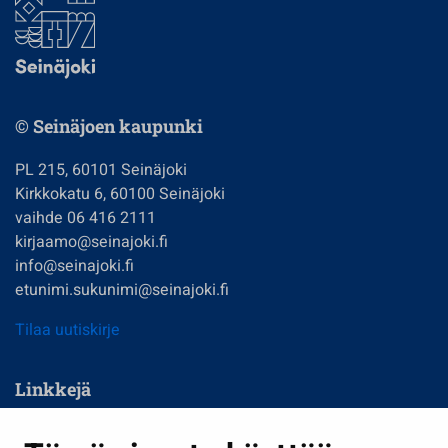
© Seinäjoen kaupunki
PL 215, 60101 Seinäjoki
Kirkkokatu 6, 60100 Seinäjoki
vaihde 06 416 2111
kirjaamo@seinajoki.fi
info@seinajoki.fi
etunimi.sukunimi@seinajoki.fi
Tilaa uutiskirje
Linkkejä
Asuminen ja ympäristö