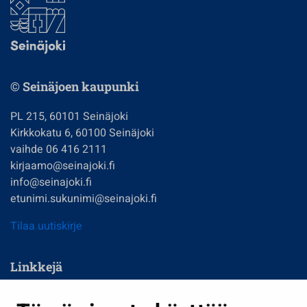
© Seinäjoen kaupunki
PL 215, 60101 Seinäjoki
Kirkkokatu 6, 60100 Seinäjoki
vaihde 06 416 2111
kirjaamo@seinajoki.fi
info@seinajoki.fi
etunimi.sukunimi@seinajoki.fi
Tilaa uutiskirje
Linkkejä
Asuminen ja ympäristö