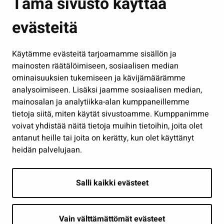
Tämä sivusto käyttää
Kasvatus ja opetus
evästeitä
Kulttuuri ja liikunta
Hallinto
Käytämme evästeitä tarjoamamme sisällön ja
Työ ja yrittäminen
mainosten räätälöimiseen, sosiaalisen median
Osallistu ja asioi
ominaisuuksien tukemiseen ja kävijämäärämme
analysoimiseen. Lisäksi jaamme sosiaalisen median,
Näytä omat evästeasetukseni
mainosalan ja analytiikka-alan kumppaneillemme
tietoja siitä, miten käytät sivustoamme. Kumppanimme
Seuraa meitä
voivat yhdistää näitä tietoja muihin tietoihin, joita olet
antanut heille tai joita on kerätty, kun olet käyttänyt
heidän palvelujaan.
Salli kaikki evästeet
Vain välttämättömät evästeet