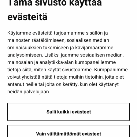
Tämä sivusto käyttää
Kasvatus ja opetus
evästeitä
Kulttuuri ja liikunta
Hallinto
Käytämme evästeitä tarjoamamme sisällön ja
Työ ja yrittäminen
mainosten räätälöimiseen, sosiaalisen median
Osallistu ja asioi
ominaisuuksien tukemiseen ja kävijämäärämme
analysoimiseen. Lisäksi jaamme sosiaalisen median,
Näytä omat evästeasetukseni
mainosalan ja analytiikka-alan kumppaneillemme
tietoja siitä, miten käytät sivustoamme. Kumppanimme
Seuraa meitä
voivat yhdistää näitä tietoja muihin tietoihin, joita olet
antanut heille tai joita on kerätty, kun olet käyttänyt
heidän palvelujaan.
Salli kaikki evästeet
Vain välttämättömät evästeet