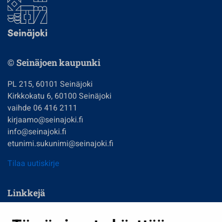
© Seinäjoen kaupunki
PL 215, 60101 Seinäjoki
Kirkkokatu 6, 60100 Seinäjoki
vaihde 06 416 2111
kirjaamo@seinajoki.fi
info@seinajoki.fi
etunimi.sukunimi@seinajoki.fi
Tilaa uutiskirje
Linkkejä
Asuminen ja ympäristö